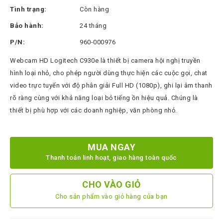
Thinksmart
Tình trạng:
Còn hàng
CTL
Bảo hành:
24 tháng
Hytera
P/N:
960-000976
BTech
Webcam HD Logitech C930e là thiết bị camera hội nghị truyền
hình loại nhỏ, cho phép người dùng thực hiện các cuộc gọi, chat
North
Bayou
video trực tuyến với độ phân giải Full HD (1080p), ghi lại âm thanh
rõ ràng cùng với khả năng loại bỏ tiếng ồn hiệu quả. Chúng là
Hisense
thiết bị phù hợp với các doanh nghiệp, văn phòng nhỏ.
Xilica
Shure
MUA NGAY
Koplus
Thanh toán linh hoạt, giao hàng toàn quốc
Barco
CHO VÀO GIỎ
Ruijie
Cho sản phẩm vào giỏ hàng của bạn
ZKTeco