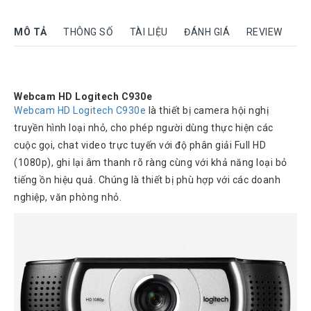
Rock
Motorola
MÔ TẢ
THÔNG SỐ
TÀI LIỆU
ĐÁNH GIÁ
REVIEW
Dahua
Dinstar
Webcam HD Logitech C930e
Aver
Webcam HD Logitech C930e
là thiết bị camera hội nghị
video
truyền hình loại nhỏ, cho phép người dùng thực hiện các
Yeastar
cuộc gọi, chat video trực tuyến với độ phân giải Full HD
(1080p), ghi lại âm thanh rõ ràng cùng với khả năng loại bỏ
Logitech
tiếng ồn hiệu quả. Chúng là thiết bị phù hợp với các doanh
Plantronics
nghiệp, văn phòng nhỏ.
Headsets
Freemate
Headsets
Sennheiser
Headsets
Jabra