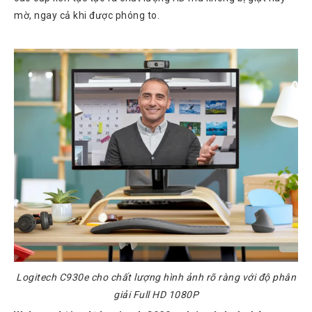
Chuyển
mờ, ngay cả khi được phóng to.
Chính
Sách
Bảo
Hành
Thương
Hiệu
Chính
Sách
Đổi
Hàng
Dịch
Vụ
Sửa
Chữa
Logitech C930e cho chất lượng hình ảnh rõ ràng với độ phân
giải Full HD 1080P