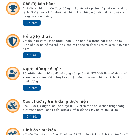
Chế độ bảo hành
Chế độ bảo hành luôn được đồng nhất, các sản phẩm có phiếu mua hàng
tại NTG Việt Nam luôn được bảo hành trực tiếp, một số mặt hàng sẽ có
hãng bảo hành riêng.
Chi tiết
Hỗ trợ kỹ thuật
Với đội ngũ kỹ thuật có nhiều năm kinh nghiệm trong nghề, chúng tôi
luôn sẵn sàng hỗ trợ giải đáp, bảo hàng các thiết bị được mua tại NTG Việt
Nam.
Chi tiết
Người dùng nói gì?
Rất nhiều khách hàng đã sử dụng sản phẩm từ NTG Việt Nam và dành lời
khen cho sự làm việc chuyên nghiệp cũng như sản phẩm chính hãng
chất lượng
Chi tiết
Các chương trình đang thực hiện
Các ưu đãi, khuyến mãi sẽ được NTG Việt Nam tổ chức theo từng tháng,
quý trong năm, mang đến mức giá tốt nhất đến tay người tiêu dùng
Chi tiết
Hình ảnh sự kiện
Với các địa chỉ xa, chúng tôi hỗ trợ cài đặt, cấu hình thiết bị trực tuyến với