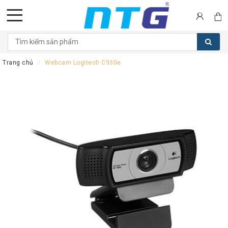
DANH
MỤC
Trang chủ
Webcam Logitech C930e
SẢN
PHẨM
Tai
nghe
Call
Center
Thiết
bị
Hội
nghị
Thiết
bị
Intercom
Màn