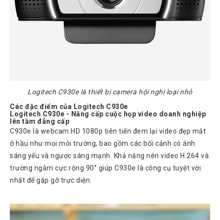
Atcom
Phones
Sangoma
Polycom
Phones
AudioCodes
Phones
Logitech C930e là thiết bị camera hội nghị loại nhỏ
Fanvil
Các đặc điểm của Logitech C930e
Phones
Logitech C930e - Nâng cấp cuộc họp video doanh nghiệp
lên tầm đẳng cấp
Avaya
C930e là webcam HD 1080p tiên tiến đem lại video đẹp mắt
Phones
ở hầu như mọi môi trường, bao gồm các bối cảnh có ánh
Grandstream
sáng yếu và ngược sáng mạnh. Khả năng nén video H.264 và
trường ngắm cực rộng 90° giúp C930e là công cụ tuyệt vời
Yealink
nhất để gặp gỡ trực diện.
Góc
kỹ
thuật