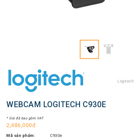
Hình
Thiết
bị
Tổng
đài
Điện
thoại
IP
Thiết
bị
AV
Pro
Logitech
Thiết
bị
WEBCAM LOGITECH C930E
Mạng
THƯƠNG
* Giá đã bao gồm VAT
2,486,000đ
HIỆU
Mã sản phẩm:
C930e
Lenovo