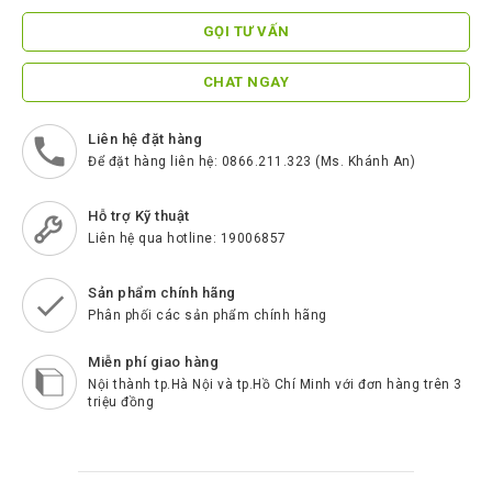
ScreenBeam
GỌI TƯ VẤN
Samsung
CHAT NGAY
Htek
Spender
Liên hệ đặt hàng
Để đặt hàng liên hệ: 0866.211.323 (Ms. Khánh An)
BenQ
Akuvox
Hỗ trợ Kỹ thuật
Liên hệ qua hotline: 19006857
Escene
Zycoo
Sản phẩm chính hãng
Phân phối các sản phẩm chính hãng
Blueparrott
Miễn phí giao hàng
Cisco
Nội thành tp.Hà Nội và tp.Hồ Chí Minh với đơn hàng trên 3
triệu đồng
Poly
Panasonic
New