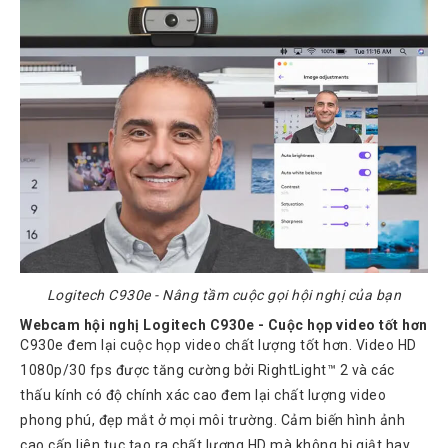
Tin
tức
Video
HỖ
TRỢ
Đặt
Hàng
Online
Giới
Thiệu
Logitech C930e - Nâng tầm cuộc gọi hội nghị của bạn
Sản
Phẩm
Webcam hội nghị Logitech C930e - Cuộc họp video tốt hơn
C930e đem lại cuộc họp video chất lượng tốt hơn. Video HD
Địa
Chỉ
1080p/30 fps được tăng cường bởi RightLight™ 2 và các
thấu kính có độ chính xác cao đem lại chất lượng video
Chính
Sách
phong phú, đẹp mắt ở mọi môi trường. Cảm biến hình ảnh
Vận
cao cấp liên tục tạo ra chất lượng HD mà không bị giật hay