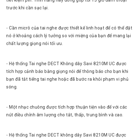
Chuyển
trước khi cần sạc lại.
Chính
Sách
Bảo
Hành
- Cần micrô của tai nghe được thiết kế linh hoạt để có thể đặt
nó ở khoảng cách lý tưởng so với miệng của bạn để mang lại
Thương
Hiệu
chất lượng giọng nói tối ưu.
Chính
Sách
- Hệ thống Tai nghe DECT Không dây Savi 8210M UC được
Đổi
Hàng
tích hợp cảnh báo bằng giọng nói để thông báo cho bạn khi
bạn đã tắt tiếng tai nghe hoặc đã bước ra khỏi phạm vi phủ
Dịch
Vụ
sóng.
Sửa
Chữa
- Một nhạc chuông được tích hợp thuận tiện vào đế với các
nút điều chỉnh âm lượng cho tắt, thấp, trung bình và cao.
- Hệ thống Tai nghe DECT không dây Savi 8210M UC được