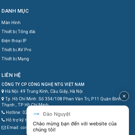
DANH MỤC
Màn Hình
Thiết bị Tổng đài
Điện thoại IP
Thiết bị AV Pro
Thiết bị Mạng
LIÊN HỆ
CÔNG TY CP CÔNG NGHỆ NTG VIỆT NAM
Hà Nội: 49 Trung Kính, Cầu Giấy, Hà Nội
Tp. Hồ Chí Minh: Số 354/108 Phan Văn Trị, P11 Quận Bình
Thạnh , TP Hồ Chí Minh
Hotline: 024.7777.8899
Đào Nguyệt
Hỗ trợ kỹ thuật: 1900.6857
Chào mừng bạn đến với website của 
Email: contact@ntg.com.vn
chúng tôi!