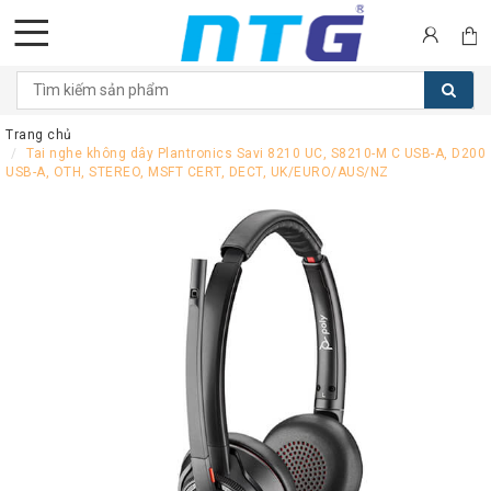
DANH
MỤC
Trang chủ
SẢN
Tai nghe không dây Plantronics Savi 8210 UC, S8210-M C USB-A, D200
PHẨM
USB-A, OTH, STEREO, MSFT CERT, DECT, UK/EURO/AUS/NZ
Tai
nghe
Call
Center
Thiết
bị
Hội
nghị
Thiết
bị
Intercom
Màn