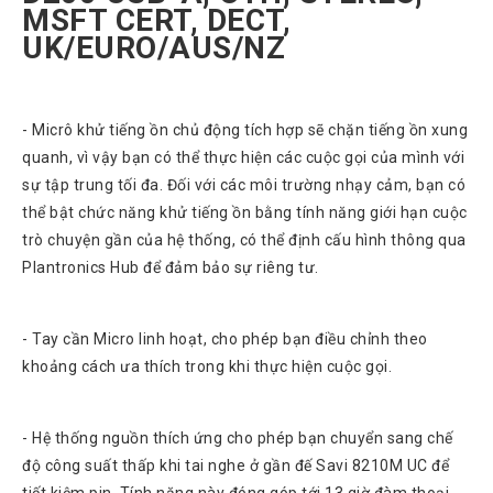
MSFT CERT, DECT,
Tin
tức
UK/EURO/AUS/NZ
Video
HỖ
- Micrô khử tiếng ồn chủ động tích hợp sẽ chặn tiếng ồn xung
TRỢ
quanh, vì vậy bạn có thể thực hiện các cuộc gọi của mình với
sự tập trung tối đa. Đối với các môi trường nhạy cảm, bạn có
Đặt
thể bật chức năng khử tiếng ồn bằng tính năng giới hạn cuộc
Hàng
Online
trò chuyện gần của hệ thống, có thể định cấu hình thông qua
Plantronics Hub để đảm bảo sự riêng tư.
Giới
Thiệu
Sản
- Tay cần Micro linh hoạt, cho phép bạn điều chỉnh theo
Phẩm
khoảng cách ưa thích trong khi thực hiện cuộc gọi.
Địa
Chỉ
- Hệ thống nguồn thích ứng cho phép bạn chuyển sang chế
Chính
Sách
độ công suất thấp khi tai nghe ở gần đế Savi 8210M UC để
Vận
tiết kiệm pin. Tính năng này đóng góp tới 13 giờ đàm thoại