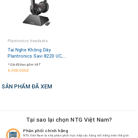
Plantronics Headsets
Tai Nghe Không Dây
Plantronics Savi 8220 UC,
S8220 C, D200 USB-A,
* Giá đã bao gồm VAT
OTH, STEREO, DECT,
6,908,000đ
UK/EURO/AUS/NZ
SẢN PHẨM ĐÃ XEM
Tại sao lại chọn NTG Việt Nam?
Phân phối chính hãng
NTG Việt Nam là nhà phân phối trực tiếp các hãng nổi tiếng trên thế giới