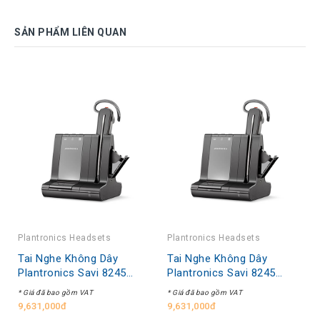
SẢN PHẨM LIÊN QUAN
Plantronics Headsets
Plantronics Headsets
Tai Nghe Không Dây
Tai Nghe Không Dây
Plantronics Savi 8245
Plantronics Savi 8245
Office, S8245 CDM USB-A,
Office, S8245-M CDM
* Giá đã bao gồm VAT
* Giá đã bao gồm VAT
UNLIMITED TT,
USB-A, UNLIMITED TT,
9,631,000đ
9,631,000đ
CONVERTIBLE, DECT,
CONVERTIBLE, DECT,