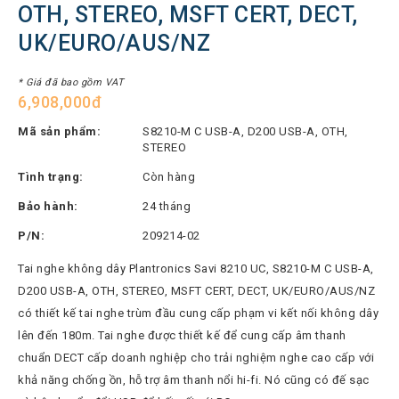
Thinksmart
OTH, STEREO, MSFT CERT, DECT,
UK/EURO/AUS/NZ
CTL
Hytera
* Giá đã bao gồm VAT
6,908,000đ
BTech
Mã sản phẩm:
S8210-M C USB-A, D200 USB-A, OTH,
North
STEREO
Bayou
Tình trạng:
Còn hàng
Hisense
Bảo hành:
24 tháng
Xilica
P/N:
209214-02
Shure
Tai nghe không dây Plantronics Savi 8210 UC, S8210-M C USB-A,
Koplus
D200 USB-A, OTH, STEREO, MSFT CERT, DECT, UK/EURO/AUS/NZ
Barco
có thiết kế tai nghe trùm đầu cung cấp phạm vi kết nối không dây
lên đến 180m. Tai nghe được thiết kế để cung cấp âm thanh
Ruijie
chuẩn DECT cấp doanh nghiệp cho trải nghiệm nghe cao cấp với
ZKTeco
khả năng chống ồn, hỗ trợ âm thanh nổi hi-fi. Nó cũng có đế sạc