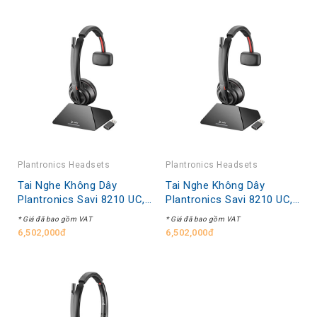
EMEA
EMEA
Plantronics Headsets
Plantronics Headsets
Tai Nghe Không Dây
Tai Nghe Không Dây
Plantronics Savi 8210 UC,
Plantronics Savi 8210 UC,
S8210 C USB-A, D200
S8210-M C USB-A, D200
* Giá đã bao gồm VAT
* Giá đã bao gồm VAT
USB-A, OTH, MONO, DECT,
USB-A, OTH, MONO, MSFT
6,502,000đ
6,502,000đ
UK/EURO/AUS/NZ
CERT, DECT,
UK/EURO/AUS/NZ