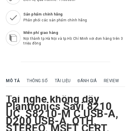
Rock
Motorola
Sản phẩm chính hãng
Phân phối các sản phẩm chính hãng
Dahua
Miễn phí giao hàng
Dinstar
Nội thành tp.Hà Nội và tp.Hồ Chí Minh với đơn hàng trên 3
triệu đồng
Aver
video
Yeastar
Logitech
MÔ TẢ
THÔNG SỐ
TÀI LIỆU
ĐÁNH GIÁ
REVIEW
Plantronics
Headsets
Tai nghe không dây
Freemate
Headsets
Plantronics Savi 8210
UC, S8210-M C USB-A,
Sennheiser
Headsets
D200 USB-A, OTH,
STEREO, MSFT CERT,
Jabra