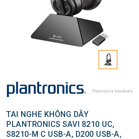
Hình
Thiết
bị
Tổng
đài
Điện
thoại
IP
Thiết
bị
AV
Pro
Plantronics Headsets
Thiết
bị
Mạng
TAI NGHE KHÔNG DÂY
THƯƠNG
PLANTRONICS SAVI 8210 UC,
HIỆU
S8210-M C USB-A, D200 USB-A,
Lenovo