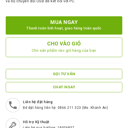
và bộ chuyển đổi USB để kết nối với PC.
ScreenBeam
Samsung
MUA NGAY
Htek
Thanh toán linh hoạt, giao hàng toàn quốc
Spender
CHO VÀO GIỎ
BenQ
Cho sản phẩm vào giỏ hàng của bạn
Akuvox
Escene
GỌI TƯ VẤN
Zycoo
Blueparrott
CHAT NGAY
Cisco
Liên hệ đặt hàng
Poly
Để đặt hàng liên hệ: 0866.211.323 (Ms. Khánh An)
Panasonic
Hỗ trợ Kỹ thuật
New
Liên hệ qua hotline: 19006857