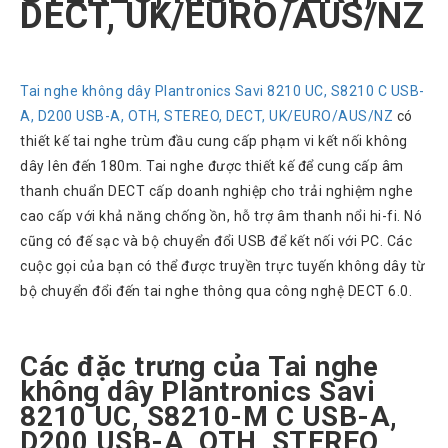
DECT, UK/EURO/AUS/NZ
Atcom
Phones
Sangoma
Tai nghe không dây Plantronics Savi 8210 UC, S8210 C USB-
Polycom
A, D200 USB-A, OTH, STEREO, DECT, UK/EURO/AUS/NZ
có
Phones
thiết kế tai nghe trùm đầu cung cấp phạm vi kết nối không
AudioCodes
dây lên đến 180m. Tai nghe được thiết kế để cung cấp âm
Phones
thanh chuẩn DECT cấp doanh nghiệp cho trải nghiệm nghe
Fanvil
cao cấp với khả năng chống ồn, hỗ trợ âm thanh nổi hi-fi. Nó
Phones
cũng có đế sạc và bộ chuyển đổi USB để kết nối với PC. Các
Avaya
cuộc gọi của bạn có thể được truyền trực tuyến không dây từ
Phones
bộ chuyển đổi đến tai nghe thông qua công nghệ DECT 6.0.
Grandstream
Yealink
Các đặc trưng của Tai nghe
không dây Plantronics Savi
Góc
8210 UC, S8210-M C USB-A,
kỹ
thuật
D200 USB-A, OTH, STEREO,