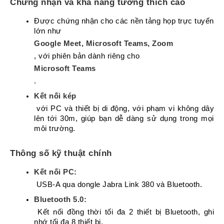
Chuyển
Chứng nhận và khả năng tương thích cao
Chính
Được chứng nhận cho các nền tảng họp trực tuyến 
Sách
lớn như 
Bảo
Hành
Google Meet, Microsoft Teams, Zoom
, với phiên bản dành riêng cho 
Thương
Microsoft Teams
Hiệu
.
Chính
Sách
Kết nối kép
Đổi
 với PC và thiết bị di động, với phạm vi không dây 
Hàng
lên tới 30m, giúp bạn dễ dàng sử dụng trong mọi 
môi trường.
Dịch
Vụ
Sửa
Thông số kỹ thuật chính
Chữa
Kết nối PC:
 USB-A qua dongle Jabra Link 380 và Bluetooth.
Bluetooth 5.0:
 Kết nối đồng thời tối đa 2 thiết bị Bluetooth, ghi 
nhớ tối đa 8 thiết bị.