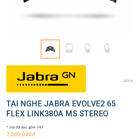
Hình
Thiết
bị
Tổng
đài
Điện
thoại
IP
Thiết
bị
AV
Pro
Jabra
Thiết
bị
TAI NGHE JABRA EVOLVE2 65
Mạng
FLEX LINK380A MS STEREO
THƯƠNG
HIỆU
* Giá đã bao gồm VAT
7,000,000đ
Lenovo