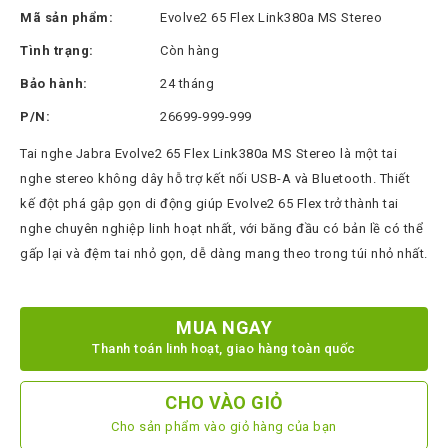
Thinksmart
Mã sản phẩm:
Evolve2 65 Flex Link380a MS Stereo
CTL
Tình trạng:
Còn hàng
Hytera
Bảo hành:
24 tháng
BTech
P/N:
26699-999-999
North
Tai nghe Jabra Evolve2 65 Flex Link380a MS Stereo là một tai
Bayou
nghe stereo không dây hỗ trợ kết nối USB-A và Bluetooth. Thiết
kế đột phá gập gọn di động giúp Evolve2 65 Flex trở thành tai
Hisense
nghe chuyên nghiệp linh hoạt nhất, với băng đầu có bản lề có thể
Xilica
gấp lại và đệm tai nhỏ gọn, dễ dàng mang theo trong túi nhỏ nhất.
Shure
Koplus
MUA NGAY
Barco
Thanh toán linh hoạt, giao hàng toàn quốc
Ruijie
CHO VÀO GIỎ
ZKTeco
Cho sản phẩm vào giỏ hàng của bạn