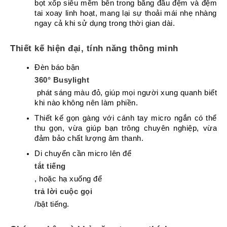
bọt xốp siêu mềm bên trong băng đầu đệm và đệm 
Tin
tai xoay linh hoạt, mang lại sự thoải mái nhẹ nhàng 
tức
ngay cả khi sử dụng trong thời gian dài.
Video
Thiết kế hiện đại, tính năng thông minh
HỖ
Đèn báo bận 
TRỢ
360° Busylight
Đặt
 phát sáng màu đỏ, giúp mọi người xung quanh biết 
Hàng
khi nào không nên làm phiền.
Online
Thiết kế gọn gàng với cánh tay micro ngắn có thể 
Giới
thu gọn, vừa giúp bạn trông chuyên nghiệp, vừa 
Thiệu
đảm bảo chất lượng âm thanh.
Sản
Di chuyển cần micro lên để 
Phẩm
tắt tiếng
Địa
, hoặc hạ xuống để 
Chỉ
trả lời cuộc gọi
Chính
/bật tiếng.
Sách
Vận