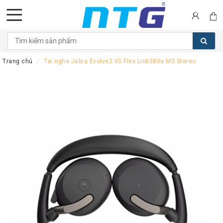
DANH
MỤC
Trang chủ
Tai nghe Jabra Evolve2 65 Flex Link380a MS Stereo
SẢN
PHẨM
Tai
nghe
Call
Center
Thiết
bị
Hội
nghị
Thiết
bị
Intercom
Màn