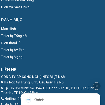
Chính Sách Đổi Hàng
Dịch Vụ Sửa Chữa
DANH MỤC
Màn Hình
Thiết bị Tổng đài
Điện thoại IP
Thiết bị AV Pro
Thiết bị Mạng
LIÊN HỆ
CÔNG TY CP CÔNG NGHỆ NTG VIỆT NAM
Hà Nội: 49 Trung Kính, Cầu Giấy, Hà Nội
Tp. Hồ Chí Minh: Số 354/108 Phan Văn Trị, P11 Quận Bình
Thạnh , TP Hồ Chí Minh
Hotline: 024.7777.8899
Khánh
Hỗ trợ kỹ thuật: 1900.6857