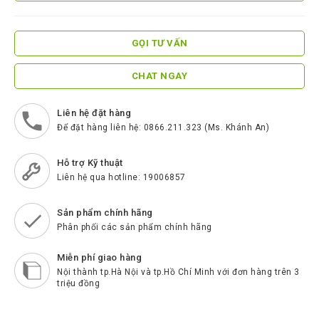
ScreenBeam
Samsung
GỌI TƯ VẤN
Htek
CHAT NGAY
Spender
BenQ
Liên hệ đặt hàng
Để đặt hàng liên hệ: 0866.211.323 (Ms. Khánh An)
Akuvox
Escene
Hỗ trợ Kỹ thuật
Liên hệ qua hotline: 19006857
Zycoo
Blueparrott
Sản phẩm chính hãng
Phân phối các sản phẩm chính hãng
Cisco
Miễn phí giao hàng
Poly
Nội thành tp.Hà Nội và tp.Hồ Chí Minh với đơn hàng trên 3
triệu đồng
Panasonic
New