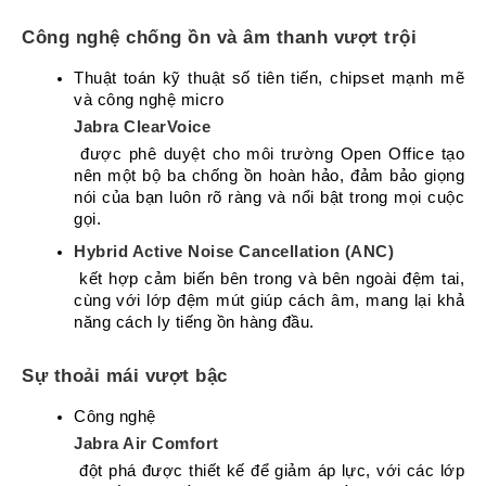
Atcom
Công nghệ chống ồn và âm thanh vượt trội
Phones
Thuật toán kỹ thuật số tiên tiến, chipset mạnh mẽ 
Sangoma
và công nghệ micro 
Polycom
Jabra ClearVoice
Phones
 được phê duyệt cho môi trường Open Office tạo 
AudioCodes
nên một bộ ba chống ồn hoàn hảo, đảm bảo giọng 
Phones
nói của bạn luôn rõ ràng và nổi bật trong mọi cuộc 
gọi.
Fanvil
Phones
Hybrid Active Noise Cancellation (ANC)
 kết hợp cảm biến bên trong và bên ngoài đệm tai, 
Avaya
cùng với lớp đệm mút giúp cách âm, mang lại khả 
Phones
năng cách ly tiếng ồn hàng đầu.
Grandstream
Sự thoải mái vượt bậc
Yealink
Công nghệ 
Góc
Jabra Air Comfort
kỹ
thuật
 đột phá được thiết kế để giảm áp lực, với các lớp 