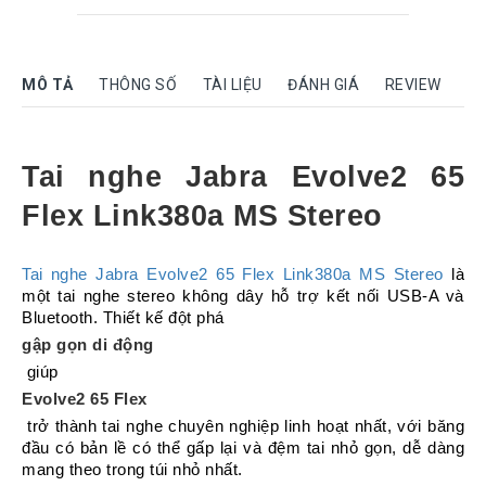
Rock
Motorola
MÔ TẢ
THÔNG SỐ
TÀI LIỆU
ĐÁNH GIÁ
REVIEW
Dahua
Dinstar
Aver
Tai nghe Jabra Evolve2 65 
video
Flex Link380a MS Stereo
Yeastar
Logitech
Tai nghe Jabra Evolve2 65 Flex Link380a MS Stereo
 là 
một tai nghe stereo không dây hỗ trợ kết nối USB-A và 
Plantronics
Headsets
Bluetooth. Thiết kế đột phá 
gập gọn di động
Freemate
 giúp 
Headsets
Evolve2 65 Flex
Sennheiser
 trở thành tai nghe chuyên nghiệp linh hoạt nhất, với băng 
Headsets
đầu có bản lề có thể gấp lại và đệm tai nhỏ gọn, dễ dàng 
Jabra
mang theo trong túi nhỏ nhất.