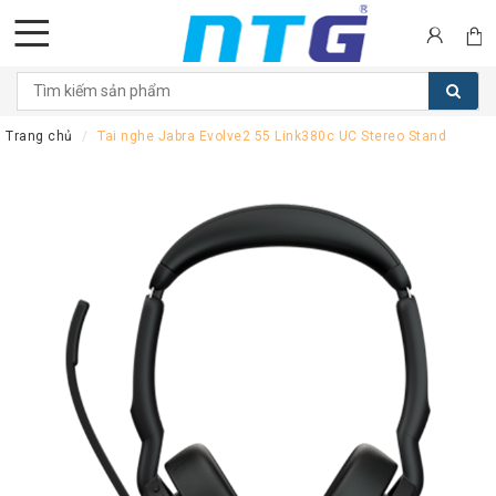
DANH
MỤC
Trang chủ
Tai nghe Jabra Evolve2 55 Link380c UC Stereo Stand
SẢN
PHẨM
Tai
nghe
Call
Center
Thiết
bị
Hội
nghị
Thiết
bị
Intercom
Màn