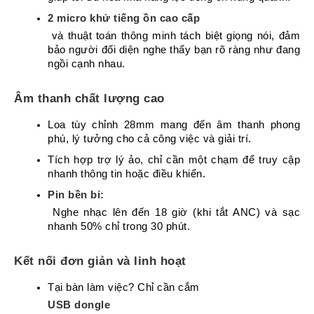
Tin
2 micro khử tiếng ồn cao cấp
tức
 và thuật toán thông minh tách biệt giọng nói, đảm 
Video
bảo người đối diện nghe thấy bạn rõ ràng như đang 
ngồi cạnh nhau.
HỖ
TRỢ
Âm thanh chất lượng cao
Loa tùy chỉnh 28mm mang đến âm thanh phong 
Đặt
Hàng
phú, lý tưởng cho cả công việc và giải trí.
Online
Tích hợp trợ lý ảo, chỉ cần một chạm để truy cập 
Giới
nhanh thông tin hoặc điều khiển.
Thiệu
Pin bền bỉ:
Sản
 Nghe nhạc lên đến 18 giờ (khi tắt ANC) và sạc 
Phẩm
nhanh 50% chỉ trong 30 phút.
Địa
Chỉ
Kết nối đơn giản và linh hoạt
Chính
Tại bàn làm việc? Chỉ cần cắm 
Sách
Vận
USB dongle