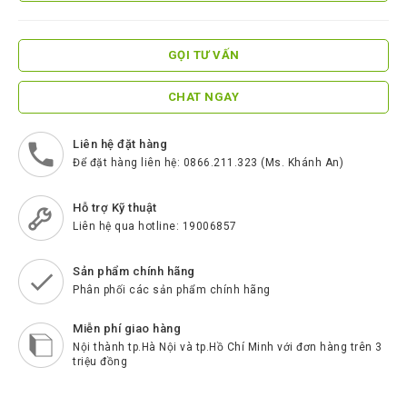
ScreenBeam
Samsung
GỌI TƯ VẤN
Htek
CHAT NGAY
Spender
BenQ
Liên hệ đặt hàng
Để đặt hàng liên hệ: 0866.211.323 (Ms. Khánh An)
Akuvox
Escene
Hỗ trợ Kỹ thuật
Liên hệ qua hotline: 19006857
Zycoo
Blueparrott
Sản phẩm chính hãng
Phân phối các sản phẩm chính hãng
Cisco
Miễn phí giao hàng
Poly
Nội thành tp.Hà Nội và tp.Hồ Chí Minh với đơn hàng trên 3
triệu đồng
Panasonic
New