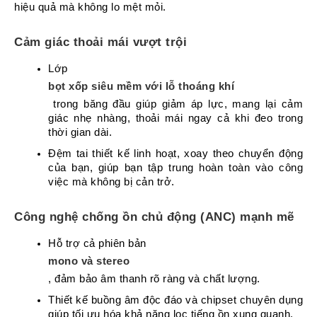
hiệu quả mà không lo mệt mỏi.
Atcom
Phones
Cảm giác thoải mái vượt trội
Sangoma
Lớp 
Polycom
bọt xốp siêu mềm với lỗ thoáng khí
Phones
 trong băng đầu giúp giảm áp lực, mang lại cảm 
AudioCodes
giác nhẹ nhàng, thoải mái ngay cả khi đeo trong 
Phones
thời gian dài.
Fanvil
Đệm tai thiết kế linh hoạt, xoay theo chuyển động 
Phones
của bạn, giúp bạn tập trung hoàn toàn vào công 
việc mà không bị cản trở.
Avaya
Phones
Công nghệ chống ồn chủ động (ANC) mạnh mẽ
Grandstream
Hỗ trợ cả phiên bản 
Yealink
mono và stereo
, đảm bảo âm thanh rõ ràng và chất lượng.
Góc
kỹ
Thiết kế buồng âm độc đáo và chipset chuyên dụng 
thuật
giúp tối ưu hóa khả năng lọc tiếng ồn xung quanh.