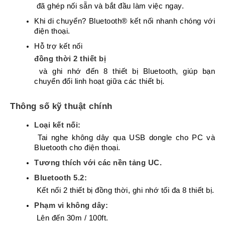
Chuyển
 đã ghép nối sẵn và bắt đầu làm việc ngay.
Chính
Khi di chuyển? Bluetooth® kết nối nhanh chóng với 
Sách
điện thoại.
Bảo
Hành
Hỗ trợ kết nối 
đồng thời 2 thiết bị
Thương
Hiệu
 và ghi nhớ đến 8 thiết bị Bluetooth, giúp bạn 
chuyển đổi linh hoạt giữa các thiết bị.
Chính
Sách
Đổi
Thông số kỹ thuật chính
Hàng
Loại kết nối:
Dịch
 Tai nghe không dây qua USB dongle cho PC và 
Vụ
Sửa
Bluetooth cho điện thoại.
Chữa
Tương thích với các nền tảng UC.
Bluetooth 5.2:
 Kết nối 2 thiết bị đồng thời, ghi nhớ tối đa 8 thiết bị.
Phạm vi không dây:
 Lên đến 30m / 100ft.