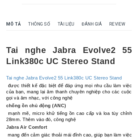
Rock
Motorola
MÔ TẢ
THÔNG SỐ
TÀI LIỆU
ĐÁNH GIÁ
REVIEW
Dahua
Dinstar
Aver
Tai nghe Jabra Evolve2 55 
video
Link380c UC Stereo Stand
Yeastar
Logitech
Tai nghe Jabra Evolve2 55 Link380c UC Stereo Stand
Plantronics
 được thiết kế đặc biệt để đáp ứng mọi nhu cầu làm việc 
Headsets
của bạn, mang lại âm thanh chuyên nghiệp cho các cuộc 
gọi và âm nhạc, với công nghệ 
Freemate
chống ồn chủ động (ANC)
Headsets
 mạnh mẽ, micro khử tiếng ồn cao cấp và loa tùy chỉnh 
Sennheiser
28mm. Thêm vào đó, công nghệ 
Headsets
Jabra Air Comfort
Jabra
 mang đến cảm giác thoải mái đỉnh cao, giúp bạn làm việc 