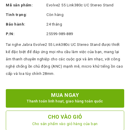
Thinksmart
Mã sản phẩm:
Evolve2 55 Link380c UC Stereo Stand
CTL
Tình trạng:
Còn hàng
Hytera
Bảo hành:
24 tháng
BTech
P/N:
25599-989-889
North
Tai nghe Jabra Evolve2 55 Link380c UC Stereo Stand được thiết
Bayou
kế đặc biệt để đáp ứng mọi nhu cầu làm việc của bạn, mang lại
âm thanh chuyên nghiệp cho các cuộc gọi và âm nhạc, với công
Hisense
nghệ chống ồn chủ động (ANC) mạnh mẽ, micro khử tiếng ồn cao
Xilica
cấp và loa tùy chỉnh 28mm.
Shure
Koplus
MUA NGAY
Barco
Thanh toán linh hoạt, giao hàng toàn quốc
Ruijie
CHO VÀO GIỎ
ZKTeco
Cho sản phẩm vào giỏ hàng của bạn