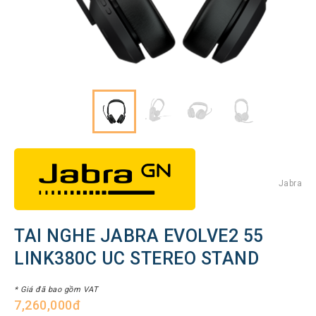
Hình
Thiết
bị
Tổng
đài
Điện
thoại
IP
Thiết
bị
AV
Pro
Jabra
Thiết
bị
TAI NGHE JABRA EVOLVE2 55
Mạng
LINK380C UC STEREO STAND
THƯƠNG
HIỆU
* Giá đã bao gồm VAT
7,260,000đ
Lenovo