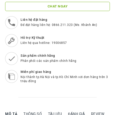
ScreenBeam
CHAT NGAY
Samsung
Liên hệ đặt hàng
Htek
Để đặt hàng liên hệ: 0866.211.323 (Ms. Khánh An)
Spender
Hỗ trợ Kỹ thuật
BenQ
Liên hệ qua hotline: 19006857
Akuvox
Sản phẩm chính hãng
Escene
Phân phối các sản phẩm chính hãng
Zycoo
Miễn phí giao hàng
Blueparrott
Nội thành tp.Hà Nội và tp.Hồ Chí Minh với đơn hàng trên 3
triệu đồng
Cisco
Poly
Panasonic
New
MÔ TẢ
THÔNG SỐ
TÀI LIỆU
ĐÁNH GIÁ
REVIEW