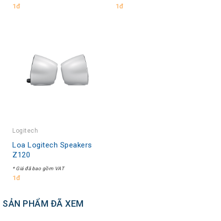
1đ
1đ
Logitech
Loa Logitech Speakers
Z120
* Giá đã bao gồm VAT
1đ
SẢN PHẨM ĐÃ XEM