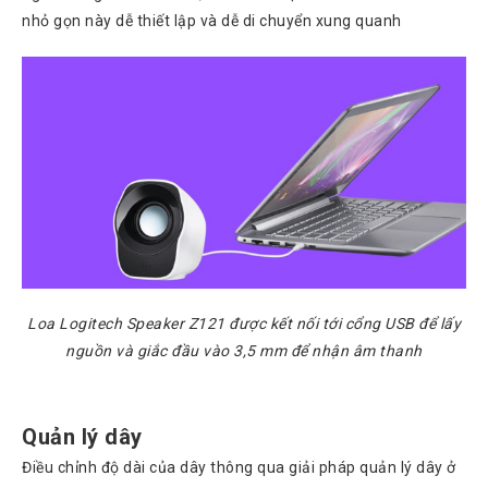
nhỏ gọn này dễ thiết lập và dễ di chuyển xung quanh
Atcom
Phones
Sangoma
Polycom
Phones
AudioCodes
Phones
Fanvil
Phones
Avaya
Phones
Loa Logitech Speaker Z121 được kết nối tới cổng USB để lấy
Grandstream
nguồn và giắc đầu vào 3,5 mm để nhận âm thanh
Yealink
Góc
Quản lý dây
kỹ
thuật
Điều chỉnh độ dài của dây thông qua giải pháp quản lý dây ở