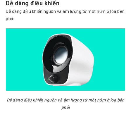
Chuyển
Dễ dàng điều khiển
Chính
Dễ dàng điều khiển nguồn và âm lượng từ một núm ở loa bên
Sách
phải
Bảo
Hành
Thương
Hiệu
Chính
Sách
Đổi
Hàng
Dịch
Vụ
Sửa
Chữa
Dễ dàng điều khiển nguồn và âm lượng từ một núm ở loa bên
phải