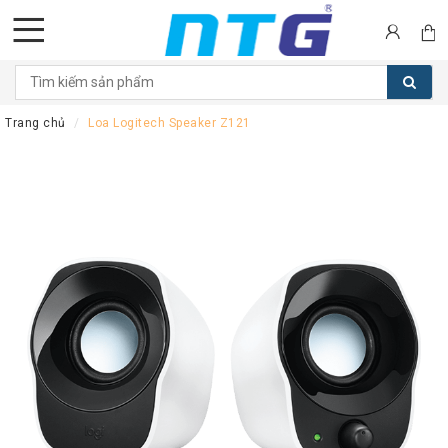
DANH
MỤC
Trang chủ
Loa Logitech Speaker Z121
SẢN
PHẨM
Tai
nghe
Call
Center
Thiết
bị
Hội
nghị
Thiết
bị
Intercom
Màn