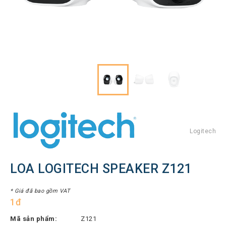
Hình
Thiết
bị
Tổng
đài
Điện
thoại
IP
Thiết
bị
AV
Pro
Logitech
Thiết
bị
LOA LOGITECH SPEAKER Z121
Mạng
THƯƠNG
* Giá đã bao gồm VAT
1đ
HIỆU
Mã sản phẩm:
Z121
Lenovo