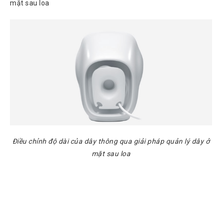
mặt sau loa
Tin
tức
Video
HỖ
TRỢ
Đặt
Hàng
Online
Giới
Thiệu
Điều chỉnh độ dài của dây thông qua giải pháp quản lý dây ở
Sản
mặt sau loa
Phẩm
Địa
Chỉ
Chính
Sách
Vận