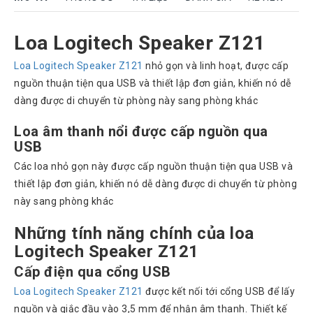
Rock
Motorola
Loa Logitech Speaker Z121
Dahua
Loa Logitech Speaker Z121
nhỏ gọn và linh hoạt, được cấp
Dinstar
nguồn thuận tiện qua USB và thiết lập đơn giản, khiến nó dễ
dàng được di chuyển từ phòng này sang phòng khác
Aver
video
Loa âm thanh nổi được cấp nguồn qua
Yeastar
USB
Các loa nhỏ gọn này được cấp nguồn thuận tiện qua USB và
Logitech
thiết lập đơn giản, khiến nó dễ dàng được di chuyển từ phòng
Plantronics
này sang phòng khác
Headsets
Những tính năng chính của loa
Freemate
Headsets
Logitech Speaker Z121
Sennheiser
Cấp điện qua cổng USB
Headsets
Loa Logitech Speaker Z121
được kết nối tới cổng USB để lấy
Jabra
nguồn và giắc đầu vào 3,5 mm để nhận âm thanh. Thiết kế