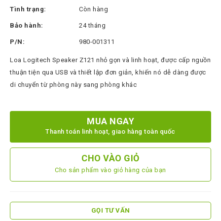
Thinksmart
Tình trạng:
Còn hàng
CTL
Bảo hành:
24 tháng
Hytera
P/N:
980-001311
BTech
Loa Logitech Speaker Z121 nhỏ gọn và linh hoạt, được cấp nguồn
thuận tiện qua USB và thiết lập đơn giản, khiến nó dễ dàng được
North
Bayou
di chuyển từ phòng này sang phòng khác
Hisense
Xilica
MUA NGAY
Thanh toán linh hoạt, giao hàng toàn quốc
Shure
Koplus
CHO VÀO GIỎ
Cho sản phẩm vào giỏ hàng của bạn
Barco
Ruijie
ZKTeco
GỌI TƯ VẤN