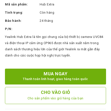
Thinksmart
Mã sản phẩm:
Hub Extra
CTL
Tình trạng:
Còn hàng
Hytera
Bảo hành:
24 tháng
BTech
P/N:
Yealink Hub Extra là tên gọi chung của bộ thiết bị camera UVC84
North
Bayou
và điện thoại IP cảm ứng CP965 được nhà sản xuất nằm trong
danh sách thương hiệu lớn của thế giới Yealink ra mắt gần đây
Hisense
dành cho các cuộc họp hội nghị trực tuyến.
Xilica
Shure
MUA NGAY
Koplus
Thanh toán linh hoạt, giao hàng toàn quốc
Barco
CHO VÀO GIỎ
Ruijie
Cho sản phẩm vào giỏ hàng của bạn
ZKTeco