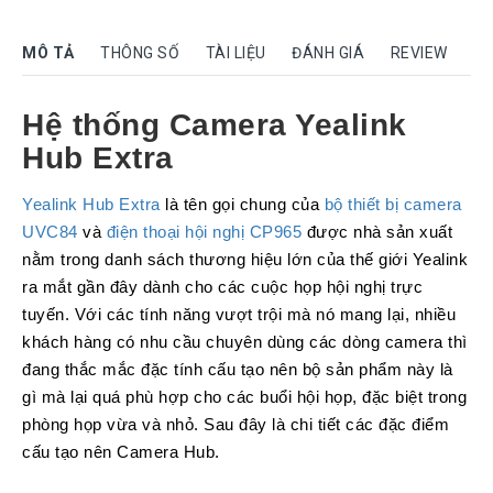
Rock
Motorola
MÔ TẢ
THÔNG SỐ
TÀI LIỆU
ĐÁNH GIÁ
REVIEW
Dahua
Hệ thống Camera Yealink
Dinstar
Hub Extra
Aver
video
Yealink Hub Extra
là tên gọi chung của
bộ thiết bị camera
Yeastar
UVC84
và
điện thoại hội nghị CP965
được nhà sản xuất
nằm trong danh sách thương hiệu lớn của thế giới Yealink
Logitech
ra mắt gần đây dành cho các cuộc họp hội nghị trực
Plantronics
tuyến. Với các tính năng vượt trội mà nó mang lại, nhiều
Headsets
khách hàng có nhu cầu chuyên dùng các dòng camera thì
Freemate
đang thắc mắc đặc tính cấu tạo nên bộ sản phẩm này là
Headsets
gì mà lại quá phù hợp cho các buổi hội họp, đặc biệt trong
Sennheiser
phòng họp vừa và nhỏ. Sau đây là chi tiết các đặc điểm
Headsets
cấu tạo nên Camera Hub.
Jabra