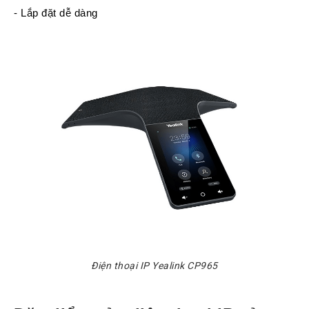
Chuyển
- Lắp đặt dễ dàng
Chính
Sách
Bảo
Hành
Thương
Hiệu
Chính
Sách
Đổi
Hàng
Dịch
Vụ
Sửa
Chữa
Điện thoại IP Yealink CP965