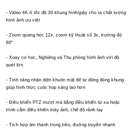
Tin
tức
- Video 4K ở tốc độ 30 khung hình/giây cho ra chất lượng
Video
hình ảnh ưu việt
HỖ
- Zoom quang học 12x, zoom kỹ thuật số 3x, trường độ
TRỢ
80°
Đặt
- Xoay cơ học, Nghiêng và Thu phóng hình ảnh với độ
Hàng
Online
quét lớn
Giới
Thiệu
- Tính năng nhận diện khuôn mặt để tự động đóng khung
giúp hình thức cuộc họp sáng tạo hơn
Sản
Phẩm
- Điều khiển PTZ mượt mà bằng điều khiển từ xa hoặc
Địa
Chỉ
trình cắm điều khiển máy ảnh, chế độ rảnh tay
Chính
- Tích hợp âm thanh trong trẻo, đường truyền nhanh
Sách
Vận