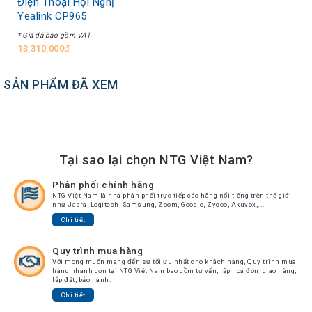
Điện Thoại Hội Nghị
Yealink CP965
* Giá đã bao gồm VAT
13,310,000đ
SẢN PHẨM ĐÃ XEM
Tại sao lại chọn NTG Việt Nam?
Phân phối chính hãng
NTG Việt Nam là nhà phân phối trực tiếp các hãng nổi tiếng trên thế giới
như Jabra, Logitech, Samsung, Zoom, Google, Zycoo, Akuvox,...
Chi tiết
Quy trình mua hàng
Với mong muốn mang đến sự tối ưu nhất cho khách hàng, Quy trình mua
hàng nhanh gọn tại NTG Việt Nam bao gồm tư vấn, lập hoá đơn, giao hàng,
lắp đặt, bảo hành.
Chi tiết