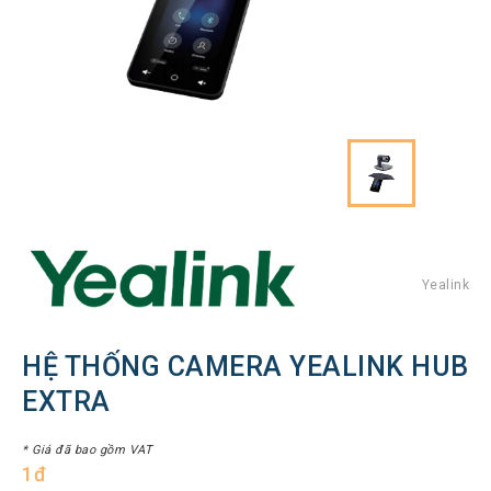
Hình
Thiết
bị
Tổng
đài
Điện
thoại
IP
Thiết
bị
AV
Pro
Yealink
Thiết
bị
HỆ THỐNG CAMERA YEALINK HUB
Mạng
EXTRA
THƯƠNG
HIỆU
* Giá đã bao gồm VAT
1đ
Lenovo