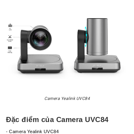
Atcom
Phones
Sangoma
Polycom
Phones
AudioCodes
Phones
Fanvil
Phones
Avaya
Phones
Grandstream
Camera Yealink UVC84
Yealink
Đặc điểm của Camera UVC84
Góc
kỹ
thuật
- Camera Yealink UVC84