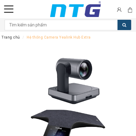
DANH
MỤC
Trang chủ
Hệ thống Camera Yealink Hub Extra
SẢN
PHẨM
Tai
nghe
Call
Center
Thiết
bị
Hội
nghị
Thiết
bị
Intercom
Màn