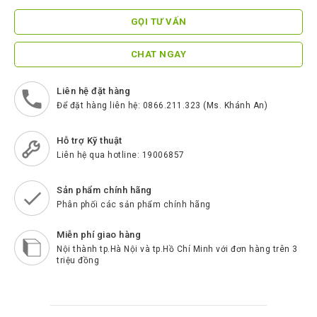
ScreenBeam
GỌI TƯ VẤN
Samsung
CHAT NGAY
Htek
Spender
Liên hệ đặt hàng
Để đặt hàng liên hệ: 0866.211.323 (Ms. Khánh An)
BenQ
Akuvox
Hỗ trợ Kỹ thuật
Liên hệ qua hotline: 19006857
Escene
Zycoo
Sản phẩm chính hãng
Phân phối các sản phẩm chính hãng
Blueparrott
Miễn phí giao hàng
Cisco
Nội thành tp.Hà Nội và tp.Hồ Chí Minh với đơn hàng trên 3
Poly
triệu đồng
Panasonic
New