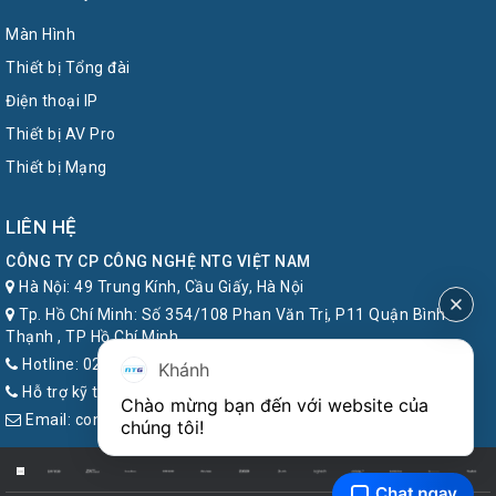
Màn Hình
Thiết bị Tổng đài
Điện thoại IP
Thiết bị AV Pro
Thiết bị Mạng
LIÊN HỆ
CÔNG TY CP CÔNG NGHỆ NTG VIỆT NAM
Hà Nội: 49 Trung Kính, Cầu Giấy, Hà Nội
Tp. Hồ Chí Minh: Số 354/108 Phan Văn Trị, P11 Quận Bình
Thạnh , TP Hồ Chí Minh
Hotline: 024.7777.8899
Khánh
Hỗ trợ kỹ thuật: 1900.6857
Chào mừng bạn đến với website của 
Email: contact@ntg.com.vn
chúng tôi!