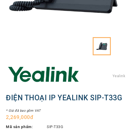
Hình
Thiết
bị
Tổng
đài
Điện
thoại
IP
Thiết
bị
AV
Pro
Yealink
Thiết
bị
ĐIỆN THOẠI IP YEALINK SIP-T33G
Mạng
THƯƠNG
* Giá đã bao gồm VAT
2,269,000đ
HIỆU
Mã sản phẩm:
SIP-T33G
Lenovo