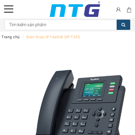
DANH
MỤC
Trang chủ
Điện thoại IP Yealink SIP-T33G
SẢN
PHẨM
Tai
nghe
Call
Center
Thiết
bị
Hội
nghị
Thiết
bị
Intercom
Màn