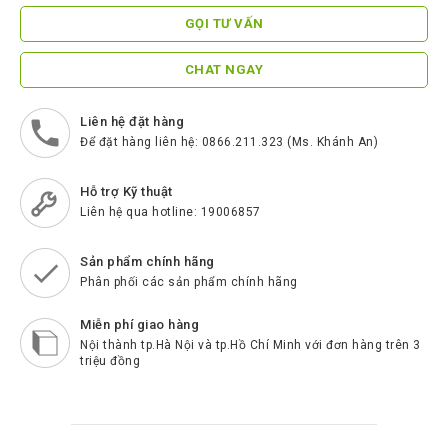
ScreenBeam
GỌI TƯ VẤN
Samsung
CHAT NGAY
Htek
Spender
Liên hệ đặt hàng
Để đặt hàng liên hệ: 0866.211.323 (Ms. Khánh An)
BenQ
Akuvox
Hỗ trợ Kỹ thuật
Liên hệ qua hotline: 19006857
Escene
Zycoo
Sản phẩm chính hãng
Phân phối các sản phẩm chính hãng
Blueparrott
Miễn phí giao hàng
Cisco
Nội thành tp.Hà Nội và tp.Hồ Chí Minh với đơn hàng trên 3
triệu đồng
Poly
Panasonic
New