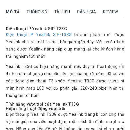
Rock
MÔ TẢ
THÔNG SỐ
TÀI LIỆU
ĐÁNH GIÁ
REVIEW
Motorola
Dahua
Điện thoại IP Yealink SIP-T33G
Dinstar
Điện thoại IP Yealink SIP-T33G
là sản phẩm mới được
Yealink cho ra mắt trong thời gian gần đây. Với nhiều tính
Aver
video
năng được Yealink nâng cấp giúp mang lại cho khách hàng
trải nghiệm tốt nhất.
Yeastar
Yealink T33G có hiệu năng mạnh mẽ, duy trì hoạt động ổn
Logitech
định nhằm phục vụ nhu cầu liên lạc của người dùng. Khác với
Plantronics
các dòng điện thoại T3 khác, Yealink T33G được trang bị
Headsets
màn hình màu LCD với độ phân giải 320×240 pixel hiển thị
Freemate
thông tin tốt hơn.
Headsets
Tính năng vượt trội của Yealink T33G
Hiệu năng hoạt động vượt trội
Sennheiser
Điện thoại ip Yealink T33G được Yealink trang bị con chip thế
Headsets
hệ mới giúp cho việc hoạt động một cách ổn định, mượt mà
Jabra
hơn. Nâng cao tốc độ xử lý thông tin mang lại cho người