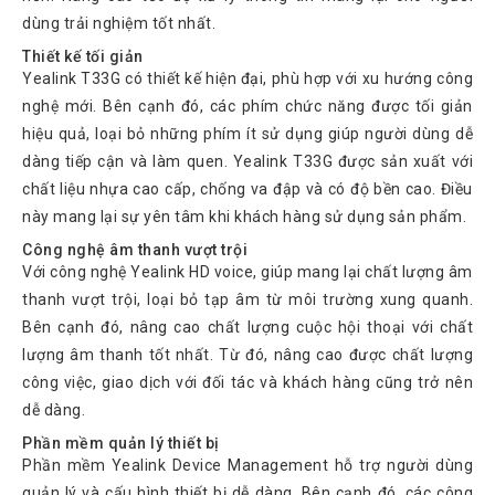
Atcom
dùng trải nghiệm tốt nhất.
Phones
Thiết kế tối giản
Yealink T33G có thiết kế hiện đại, phù hợp với xu hướng công
Sangoma
nghệ mới. Bên cạnh đó, các phím chức năng được tối giản
Polycom
hiệu quả, loại bỏ những phím ít sử dụng giúp người dùng dễ
Phones
dàng tiếp cận và làm quen. Yealink T33G được sản xuất với
AudioCodes
chất liệu nhựa cao cấp, chống va đập và có độ bền cao. Điều
Phones
này mang lại sự yên tâm khi khách hàng sử dụng sản phẩm.
Fanvil
Công nghệ âm thanh vượt trội
Phones
Với công nghệ Yealink HD voice, giúp mang lại chất lượng âm
Avaya
thanh vượt trội, loại bỏ tạp âm từ môi trường xung quanh.
Phones
Bên cạnh đó, nâng cao chất lượng cuộc hội thoại với chất
Grandstream
lượng âm thanh tốt nhất. Từ đó, nâng cao được chất lượng
công việc, giao dịch với đối tác và khách hàng cũng trở nên
Yealink
dễ dàng.
Góc
Phần mềm quản lý thiết bị
kỹ
Phần mềm Yealink Device Management hỗ trợ người dùng
thuật
quản lý và cấu hình thiết bị dễ dàng. Bên cạnh đó, các công