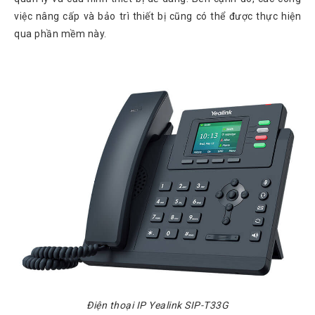
Tin
việc nâng cấp và bảo trì thiết bị cũng có thể được thực hiện
tức
qua phần mềm này.
Video
HỖ
TRỢ
Đặt
Hàng
Online
Giới
Thiệu
Sản
Phẩm
Địa
Chỉ
Chính
Sách
Điện thoại IP Yealink SIP-T33G
Vận