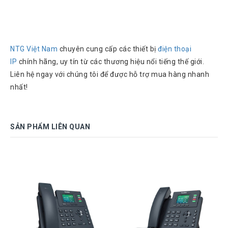
Chuyển
Chính
Sách
Bảo
Hành
NTG Việt Nam
chuyên cung cấp các thiết bị
điện thoại
IP
chính hãng, uy tín từ các thương hiệu nổi tiếng thế giới.
Thương
Hiệu
Liên hệ ngay với chúng tôi để được hỗ trợ mua hàng nhanh
nhất!
Chính
Sách
Đổi
Hàng
SẢN PHẨM LIÊN QUAN
Dịch
Vụ
Sửa
Chữa