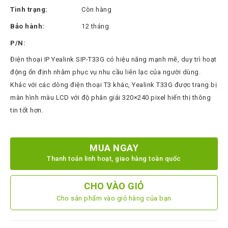
Thinksmart
Tình trạng:
Còn hàng
CTL
Bảo hành:
12 tháng
Hytera
P/N:
BTech
Điện thoại IP Yealink SIP-T33G có hiệu năng mạnh mẽ, duy trì hoạt
động ổn định nhằm phục vụ nhu cầu liên lạc của người dùng.
North
Khác với các dòng điện thoại T3 khác, Yealink T33G được trang bị
Bayou
màn hình màu LCD với độ phân giải 320×240 pixel hiển thị thông
Hisense
tin tốt hơn.
Xilica
Shure
MUA NGAY
Thanh toán linh hoạt, giao hàng toàn quốc
Koplus
Barco
CHO VÀO GIỎ
Ruijie
Cho sản phẩm vào giỏ hàng của bạn
ZKTeco