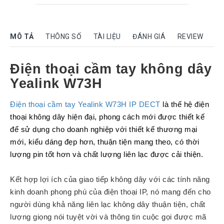
Rock
Motorola
MÔ TẢ
THÔNG SỐ
TÀI LIỆU
ĐÁNH GIÁ
REVIEW
Dahua
Dinstar
Điện thoại cầm tay không dây
Aver
Yealink W73H
video
Yeastar
Điện thoại cầm tay Yealink W73H IP DECT
là thế hệ điện
thoại không dây hiện đại, phong cách mới được thiết kế
Logitech
để sử dụng cho doanh nghiệp với thiết kế thương mại
Plantronics
mới, kiểu dáng đẹp hơn, thuận tiện mang theo, có thời
Headsets
lượng pin tốt hơn và chất lượng liên lạc được cải thiện.
Freemate
Headsets
Kết hợp lợi ích của giao tiếp không dây với các tính năng
Sennheiser
kinh doanh phong phú của điện thoại IP, nó mang đến cho
Headsets
người dùng khả năng liên lạc không dây thuận tiện, chất
Jabra
lượng giọng nói tuyệt vời và thông tin cuộc gọi được mã