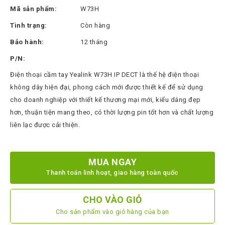
Thinksmart
Mã sản phẩm:
W73H
CTL
Tình trạng:
Còn hàng
Hytera
Bảo hành:
12 tháng
BTech
P/N:
Điện thoại cầm tay Yealink W73H IP DECT là thế hệ điện thoại
North
Bayou
không dây hiện đại, phong cách mới được thiết kế để sử dụng
cho doanh nghiệp với thiết kế thương mại mới, kiểu dáng đẹp
Hisense
hơn, thuận tiện mang theo, có thời lượng pin tốt hơn và chất lượng
Xilica
liên lạc được cải thiện.
Shure
Koplus
MUA NGAY
Thanh toán linh hoạt, giao hàng toàn quốc
Barco
Ruijie
CHO VÀO GIỎ
ZKTeco
Cho sản phẩm vào giỏ hàng của bạn