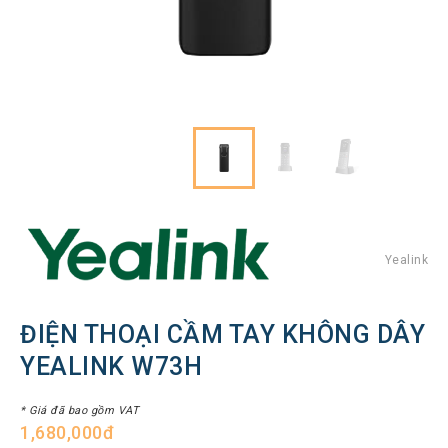
Hình
Thiết
bị
Tổng
đài
Điện
thoại
IP
Thiết
bị
AV
Pro
Yealink
Thiết
bị
ĐIỆN THOẠI CẦM TAY KHÔNG DÂY
Mạng
YEALINK W73H
THƯƠNG
HIỆU
* Giá đã bao gồm VAT
1,680,000đ
Lenovo