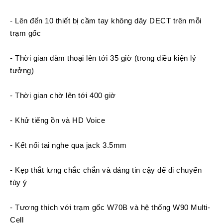
Chuyển
Chính
- Lên đến 10 thiết bị cầm tay không dây DECT trên mỗi
Sách
trạm gốc
Bảo
Hành
- Thời gian đàm thoại lên tới 35 giờ (trong điều kiện lý
Thương
Hiệu
tưởng)
Chính
Sách
- Thời gian chờ lên tới 400 giờ
Đổi
Hàng
- Khử tiếng ồn và HD Voice
Dịch
Vụ
Sửa
- Kết nối tai nghe qua jack 3.5mm
Chữa
- Kẹp thắt lưng chắc chắn và đáng tin cậy để di chuyển
tùy ý
- Tương thích với trạm gốc W70B và hệ thống W90 Multi-
Cell