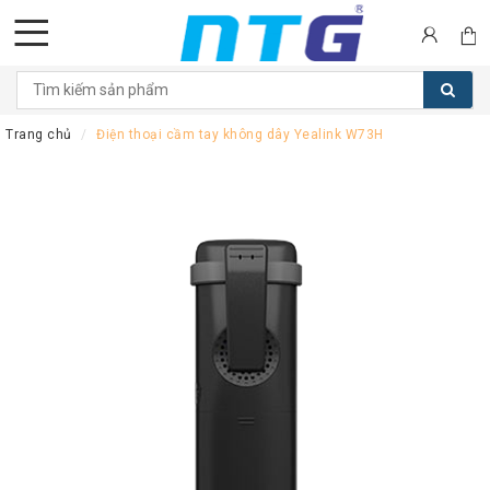
DANH
MỤC
Trang chủ
Điện thoại cầm tay không dây Yealink W73H
SẢN
PHẨM
Tai
nghe
Call
Center
Thiết
bị
Hội
nghị
Thiết
bị
Intercom
Màn