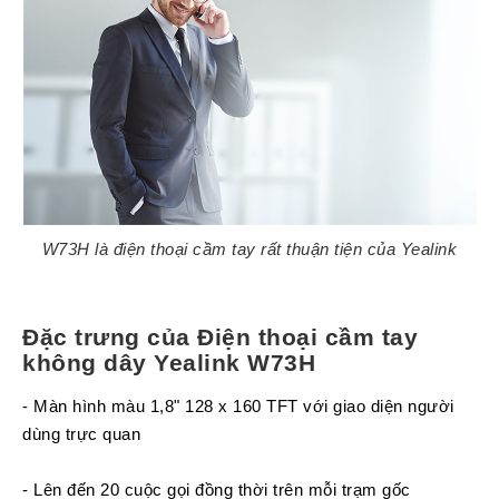
Tin
tức
Video
HỖ
TRỢ
Đặt
Hàng
Online
W73H là điện thoại cầm tay rất thuận tiện của Yealink
Giới
Thiệu
Sản
Đặc trưng của Điện thoại cầm tay
Phẩm
không dây Yealink W73H
Địa
- Màn hình màu 1,8" 128 x 160 TFT với giao diện người
Chỉ
dùng trực quan
Chính
Sách
Vận
- Lên đến 20 cuộc gọi đồng thời trên mỗi trạm gốc