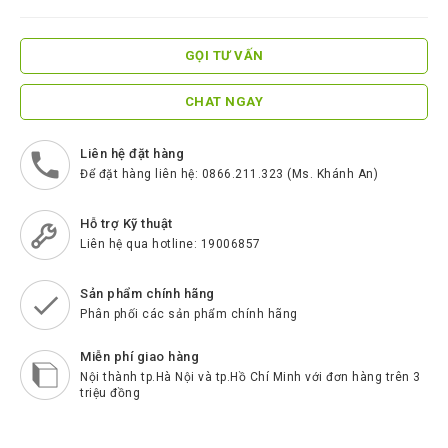
ScreenBeam
Samsung
GỌI TƯ VẤN
Htek
CHAT NGAY
Spender
BenQ
Liên hệ đặt hàng
Để đặt hàng liên hệ: 0866.211.323 (Ms. Khánh An)
Akuvox
Escene
Hỗ trợ Kỹ thuật
Liên hệ qua hotline: 19006857
Zycoo
Sản phẩm chính hãng
Blueparrott
Phân phối các sản phẩm chính hãng
Cisco
Miễn phí giao hàng
Poly
Nội thành tp.Hà Nội và tp.Hồ Chí Minh với đơn hàng trên 3
triệu đồng
Panasonic
New