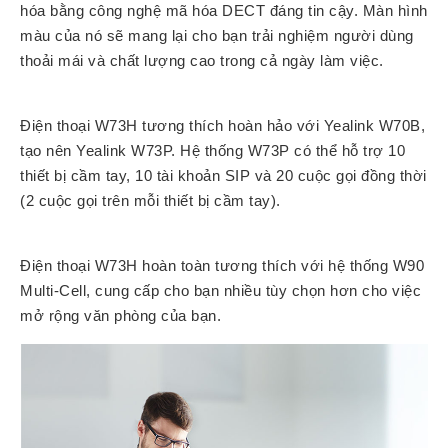
hóa bằng công nghệ mã hóa DECT đáng tin cậy. Màn hình
Atcom
màu của nó sẽ mang lại cho bạn trải nghiệm người dùng
Phones
thoải mái và chất lượng cao trong cả ngày làm việc.
Sangoma
Polycom
Phones
Điện thoại W73H tương thích hoàn hảo với Yealink W70B,
tạo nên Yealink W73P. Hệ thống W73P có thể hỗ trợ 10
AudioCodes
thiết bị cầm tay, 10 tài khoản SIP và 20 cuộc gọi đồng thời
Phones
(2 cuộc gọi trên mỗi thiết bị cầm tay).
Fanvil
Phones
Avaya
Điện thoại W73H hoàn toàn tương thích với hệ thống W90
Phones
Multi-Cell, cung cấp cho bạn nhiều tùy chọn hơn cho việc
mở rộng văn phòng của bạn.
Grandstream
Yealink
Góc
kỹ
thuật