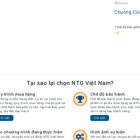
Akuvox
Chuông Cử
* Giá đã bao gồ
1đ
Tại sao lại chọn NTG Việt Nam?
y trình mua hàng
Chế độ bảo hành
 mong muốn mang đến sự tối ưu nhất cho
Chế độ bảo hành luôn được đồng 
ch hàng, Quy trình mua hàng nhanh gọn tại
phẩm có phiếu mua hàng tại NTG
 Việt Nam bao gồm tư vấn, lập hoá đơn, giao
luôn được bảo hành trực tiếp, mộ
g, lắp đặt, bảo hành.
sẽ có hãng bảo hành riêng.
hi tiết
Chi tiết
c chương trình đang thực hiện
Hình ảnh sự kiện
 ưu đãi, khuyến mãi sẽ được NTG Việt Nam
Với các địa chỉ xa, chúng tôi hỗ tr