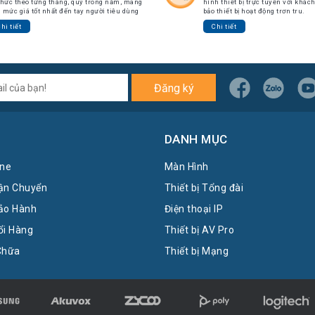
chức theo từng tháng, quý trong năm, mang
hình thiết bị trực tuyến với khá
 mức giá tốt nhất đến tay người tiêu dùng
bảo thiết bị hoạt động trơn tru.
hi tiết
Chi tiết
Đăng ký
DANH MỤC
ine
Màn Hình
ận Chuyển
Thiết bị Tổng đài
ảo Hành
Điện thoại IP
ổi Hàng
Thiết bị AV Pro
Chữa
Thiết bị Mạng