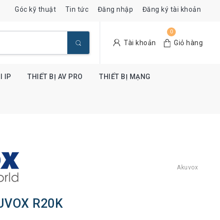
Góc kỹ thuật
Tin tức
Đăng nhập
Đăng ký tài khoản
0
Tài khoản
Giỏ hàng
 IP
THIẾT BỊ AV PRO
THIẾT BỊ MẠNG
Akuvox
UVOX R20K