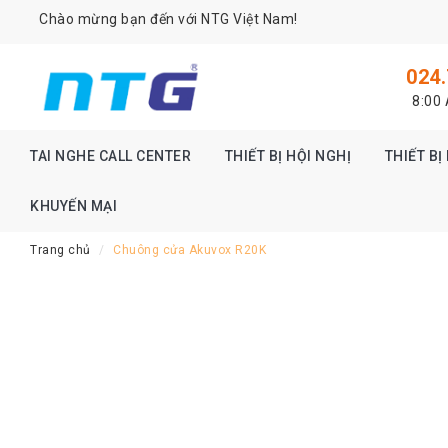
Chào mừng bạn đến với NTG Việt Nam!
024.
DANH
8:00
MỤC
SẢN
PHẨM
TAI NGHE CALL CENTER
THIẾT BỊ HỘI NGHỊ
THIẾT B
Tai
KHUYẾN MẠI
nghe
Call
Center
Trang chủ
Chuông cửa Akuvox R20K
Thiết
bị
Hội
nghị
Thiết
bị
Intercom
Màn