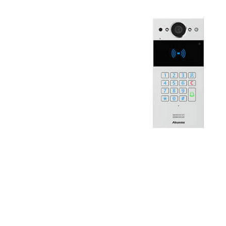
Hình
Thiết
bị
Tổng
đài
Điện
thoại
IP
Thiết
bị
AV
Pro
Thiết
bị
Mạng
THƯƠNG
HIỆU
Lenovo