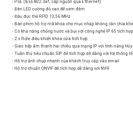
- PoE (IEEE802.3af, cấp nguồn qua Ethernet)
ScreenBeam
- Đèn LED cường độ cao để xem đêm
Samsung
- Đầu đọc thẻ RFID 13,56 MHz
- Bàn phím hỗ trợ mã khóa cho mục nhập không cần chìa kh
Htek
- Có khả năng chống nước và bụi với công nghệ IP 65 tích hợ
Spender
- 2 x Rơle điều khiển khóa cửa tích hợp
BenQ
- Giao tiếp âm thanh hai chiều qua mạng IP với tính năng Hủ
- Tuân thủ tiêu chuẩn SIP để tích hợp dễ dàng với Hệ thống t
Akuvox
- Hỗ trợ ảnh chụp nhanh của khách truy cập vào email
Escene
- Hỗ trợ chuẩn ONVIF để tích hợp dễ dàng với NVR
Zycoo
Blueparrott
Cisco
Poly
Panasonic
New