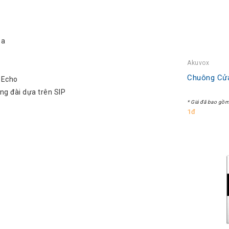
óa
p
Akuvox
Chuông Cử
y Echo
ổng đài dựa trên SIP
* Giá đã bao gồ
1đ