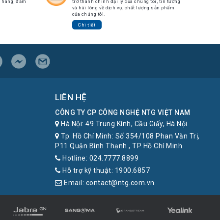
ch hàng, đảm
trở thành chính đại lý của chúng tôi, tin tưởng
và hài lòng về dịch vụ, chất lượng sản phẩm
của chúng tôi.
Chi tiết
LIÊN HỆ
CÔNG TY CP CÔNG NGHỆ NTG VIỆT NAM
Hà Nội: 49 Trung Kính, Cầu Giấy, Hà Nội
Tp. Hồ Chí Minh: Số 354/108 Phan Văn Trị,
P11 Quận Bình Thạnh , TP Hồ Chí Minh
Hotline: 024.7777.8899
Hỗ trợ kỹ thuật: 1900.6857
Email: contact@ntg.com.vn