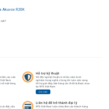
a Akuvox R20K
m VAT
Hỗ trợ kỹ thuật
nhất, các sản
Với đội ngũ kỹ thuật có nhiều năm kinh
 Việt Nam
nghiệm trong nghề, chúng tôi luôn sẵn sàng
t số mặt hàng
hỗ trợ giải đáp, bảo hàng các thiết bị được mua
tại NTG Việt Nam.
Chi tiết
Liên hệ để trở thành đại lý
ợ cài đặt, cấu
NTG Việt Nam luôn chào đón các khách hàng