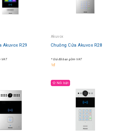
Akuvox
a Akuvox R29
Chuông Cửa Akuvox R28
m VAT
* Giá đã bao gồm VAT
1đ
Nổi bật