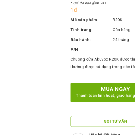
* Giá đã bao gồm VAT
1đ
Mã sản phẩm:
R20K
Tình trạng:
Còn hàng
Bảo hành:
24 tháng
P/N:
Chuông cửa Akuvox R20K được thiế
thường được sử dụng trong các tò
MUA NGAY
Thanh toán linh hoạt, giao hàn
GỌI TƯ VẤN
Liên hệ đặt hàng