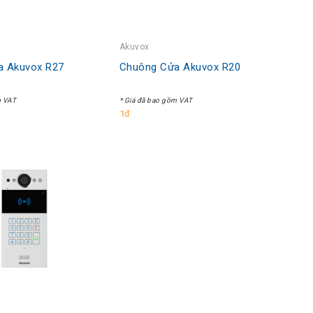
Akuvox
a Akuvox R27
Chuông Cửa Akuvox R20
m VAT
* Giá đã bao gồm VAT
1đ