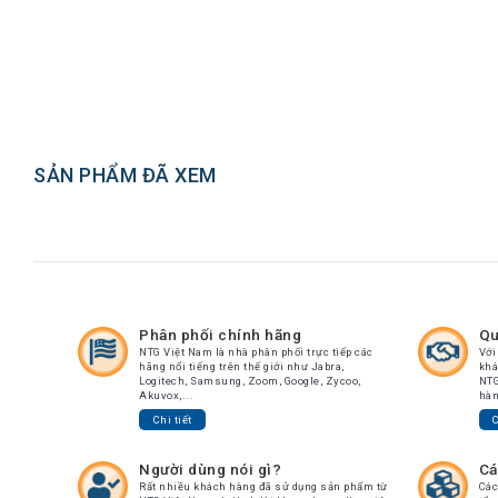
Atcom
Phones
Sangoma
Polycom
Phones
SẢN PHẨM ĐÃ XEM
AudioCodes
Phones
Fanvil
Phones
Avaya
Phones
Phân phối chính hãng
Qu
Grandstream
NTG Việt Nam là nhà phân phối trực tiếp các
Với
hãng nổi tiếng trên thế giới như Jabra,
khá
Logitech, Samsung, Zoom, Google, Zycoo,
NTG
Yealink
Akuvox,...
hàn
Chi tiết
C
Góc
kỹ
Người dùng nói gì?
Cá
thuật
Rất nhiều khách hàng đã sử dụng sản phẩm từ
Các