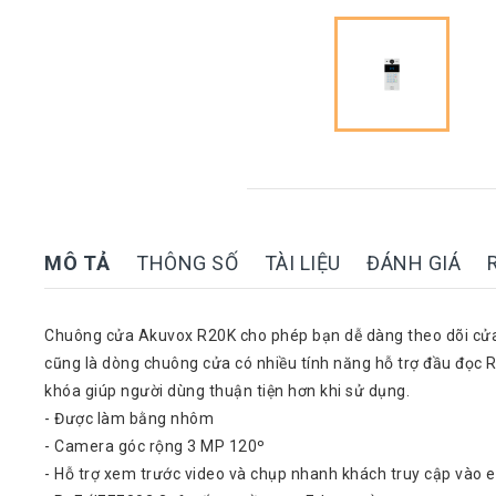
Thinksmart
CTL
Hytera
BTech
North
Bayou
Hisense
MÔ TẢ
THÔNG SỐ
TÀI LIỆU
ĐÁNH GIÁ
Xilica
Shure
Chuông cửa Akuvox R20K cho phép bạn dễ dàng theo dõi cửa
Koplus
cũng là dòng chuông cửa có nhiều tính năng hỗ trợ đầu đọc R
Barco
khóa giúp người dùng thuận tiện hơn khi sử dụng.
- Được làm bằng nhôm
Ruijie
- Camera góc rộng 3 MP 120º
ZKTeco
- Hỗ trợ xem trước video và chụp nhanh khách truy cập vào 