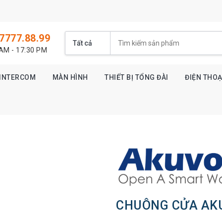
7777.88.99
 AM - 17:30 PM
Ị INTERCOM
MÀN HÌNH
THIẾT BỊ TỔNG ĐÀI
ĐIỆN THOẠI
CHUÔNG CỬA AK