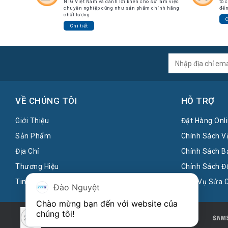
NTG Việt Nam và dành lời khen cho sự làm việc
tổ 
Tin
chuyên nghiệp cũng như sản phẩm chính hãng
đến
tức
chất lượng
C
Chi tiết
Video
HỖ
TRỢ
Đặt
Hàng
VỀ CHÚNG TÔI
HỖ TRỢ
Online
Giới Thiệu
Đặt Hàng Onl
Giới
Thiệu
Sản Phẩm
Chính Sách V
Địa Chỉ
Chính Sách B
Sản
Phẩm
Thương Hiệu
Chính Sách Đ
Địa
Tin tức
Dịch Vụ Sửa 
Đào Nguyệt
Chỉ
Chào mừng bạn đến với website của 
Chính
chúng tôi!
Sách
Vận