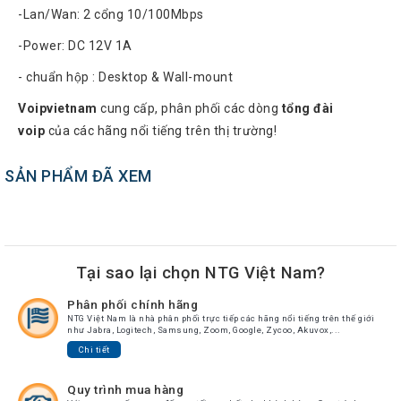
-Lan/Wan: 2 cổng 10/100Mbps
Atcom
Phones
-Power: DC 12V 1A
Sangoma
- chuẩn hộp : Desktop & Wall-mount
Polycom
Voipvietnam
cung cấp, phân phối các dòng
tổng đài
Phones
voip
của các hãng nổi tiếng trên thị trường!
AudioCodes
Phones
SẢN PHẨM ĐÃ XEM
Fanvil
Phones
Avaya
Phones
Tại sao lại chọn NTG Việt Nam?
Grandstream
Phân phối chính hãng
Yealink
NTG Việt Nam là nhà phân phối trực tiếp các hãng nổi tiếng trên thế giới
như Jabra, Logitech, Samsung, Zoom, Google, Zycoo, Akuvox,...
Chi tiết
Góc
kỹ
thuật
Quy trình mua hàng