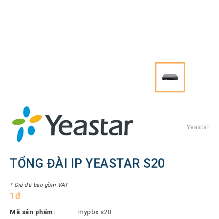
Hình
Thiết
bị
Tổng
đài
Điện
thoại
IP
Thiết
bị
AV
Pro
Yeastar
Thiết
bị
TỔNG ĐÀI IP YEASTAR S20
Mạng
THƯƠNG
* Giá đã bao gồm VAT
1đ
HIỆU
Mã sản phẩm:
mypbx s20
Lenovo