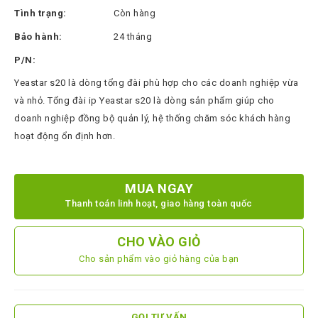
Thinksmart
Tình trạng:
Còn hàng
CTL
Bảo hành:
24 tháng
Hytera
P/N:
BTech
Yeastar s20 là dòng tổng đài phù hợp cho các doanh nghiệp vừa
và nhỏ. Tổng đài ip Yeastar s20 là dòng sản phẩm giúp cho
North
doanh nghiệp đồng bộ quản lý, hệ thống chăm sóc khách hàng
Bayou
hoạt động ổn định hơn.
Hisense
Xilica
MUA NGAY
Shure
Thanh toán linh hoạt, giao hàng toàn quốc
Koplus
CHO VÀO GIỎ
Barco
Cho sản phẩm vào giỏ hàng của bạn
Ruijie
ZKTeco
GỌI TƯ VẤN