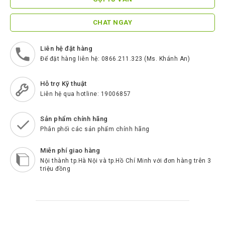
ScreenBeam
Samsung
CHAT NGAY
Htek
Liên hệ đặt hàng
Spender
Để đặt hàng liên hệ: 0866.211.323 (Ms. Khánh An)
BenQ
Hỗ trợ Kỹ thuật
Akuvox
Liên hệ qua hotline: 19006857
Escene
Sản phẩm chính hãng
Phân phối các sản phẩm chính hãng
Zycoo
Blueparrott
Miễn phí giao hàng
Nội thành tp.Hà Nội và tp.Hồ Chí Minh với đơn hàng trên 3
Cisco
triệu đồng
Poly
Panasonic
New