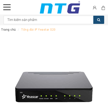
DANH
MỤC
Trang chủ
Tổng đài IP Yeastar S20
SẢN
PHẨM
Tai
nghe
Call
Center
Thiết
bị
Hội
nghị
Thiết
bị
Intercom
Màn