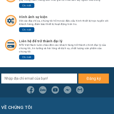
Chuyển
Chi tiết
Chính
Sách
Hình ảnh sự kiện
Bảo
Với các địa chỉ xa, chúng tôi hỗ trợ cài đặt, cấu hình thiết bị trực tuyến với
Hành
khách hàng, đảm bảo thiết bị hoạt động trơn tru.
Chi tiết
Thương
Hiệu
Liên hệ để trở thành đại lý
Chính
NTG Việt Nam luôn chào đón các khách hàng trở thành chính đại lý của
Sách
chúng tôi, tin tưởng và hài lòng về dịch vụ, chất lượng sản phẩm của
chúng tôi.
Đổi
Hàng
Chi tiết
Dịch
Vụ
Sửa
Chữa
Đăng ký
VỀ CHÚNG TÔI