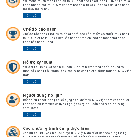
Với mong muốn mang đến sự tối ưu nhất cho khách hàng, Quy trình mua
Tin
hàng nhanh gọn tại NTG Việt Nam bao gồm tư vấn, lập hoá đơn, giao hàng,
tức
lắp đặt, bảo hành.
Chi tiết
Video
Chế độ bảo hành
HỖ
Chế độ bảo hành luôn được đồng nhất, các sản phẩm có phiếu mua hàng
tại NTG Việt Nam luôn được bảo hành trực tiếp, một số mặt hàng sẽ có
TRỢ
hãng bảo hành riêng.
Chi tiết
Đặt
Hàng
Hỗ trợ kỹ thuật
Online
Với đội ngũ kỹ thuật có nhiều năm kinh nghiệm trong nghề, chúng tôi
luôn sẵn sàng hỗ trợ giải đáp, bảo hàng các thiết bị được mua tại NTG Việt
Giới
Nam.
Thiệu
Chi tiết
Sản
Người dùng nói gì?
Phẩm
Rất nhiều khách hàng đã sử dụng sản phẩm từ NTG Việt Nam và dành lời
khen cho sự làm việc chuyên nghiệp cũng như sản phẩm chính hãng
Địa
chất lượng
Chỉ
Chi tiết
Chính
Sách
Các chương trình đang thực hiện
Vận
Các ưu đãi, khuyến mãi sẽ được NTG Việt Nam tổ chức theo từng tháng,
quý trong năm, mang đến mức giá tốt nhất đến tay người tiêu dùng