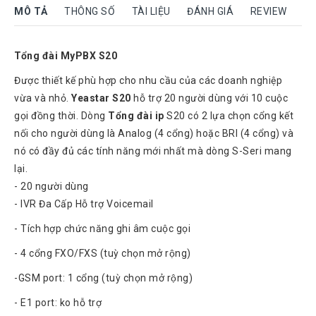
Rock
MÔ TẢ
THÔNG SỐ
TÀI LIỆU
ĐÁNH GIÁ
REVIEW
Motorola
Tổng đài MyPBX S20
Dahua
Được thiết kế phù hợp cho nhu cầu của các doanh nghiệp
Dinstar
vừa và nhỏ.
Yeastar S20
hỗ trợ 20 người dùng với 10 cuộc
Aver
gọi đồng thời. Dòng
Tổng đài ip
S20 có 2 lựa chọn cổng kết
video
nối cho người dùng là Analog (4 cổng) hoặc BRI (4 cổng) và
Yeastar
nó có đầy đủ các tính năng mới nhất mà dòng S-Seri mang
lại.
Logitech
- 20 người dùng
Plantronics
- IVR Đa Cấp Hỗ trợ Voicemail
Headsets
- Tích hợp chức năng ghi âm cuộc gọi
Freemate
Headsets
- 4 cổng FXO/FXS (tuỳ chọn mở rộng)
Sennheiser
-GSM port: 1 cổng (tuỳ chọn mở rộng)
Headsets
- E1 port: ko hỗ trợ
Jabra