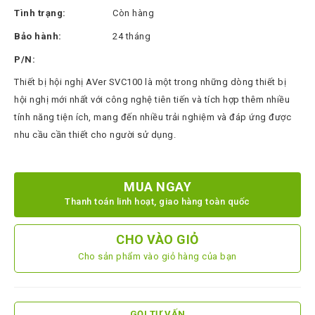
Thinksmart
Tình trạng:
Còn hàng
CTL
Bảo hành:
24 tháng
Hytera
P/N:
BTech
Thiết bị hội nghị AVer SVC100 là một trong những dòng thiết bị
hội nghị mới nhất với công nghệ tiên tiến và tích hợp thêm nhiều
North
tính năng tiện ích, mang đến nhiều trải nghiệm và đáp ứng được
Bayou
nhu cầu cần thiết cho người sử dụng.
Hisense
Xilica
MUA NGAY
Shure
Thanh toán linh hoạt, giao hàng toàn quốc
Koplus
CHO VÀO GIỎ
Barco
Cho sản phẩm vào giỏ hàng của bạn
Ruijie
ZKTeco
GỌI TƯ VẤN