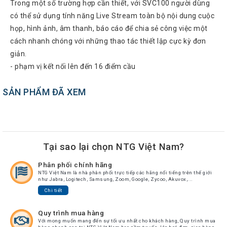
Trong một số trường hợp cần thiết, với SVC100 người dùng
Atcom
có thể sử dụng tính năng Live Stream toàn bộ nội dung cuộc
Phones
họp, hình ảnh, âm thanh, báo cáo để chia sẻ công việc một
Sangoma
cách nhanh chóng với những thao tác thiết lập cực kỳ đơn
giản.
Polycom
Phones
- phạm vị kết nối lên đến 16 điểm cầu
AudioCodes
Phones
SẢN PHẨM ĐÃ XEM
Fanvil
Phones
Avaya
Phones
Tại sao lại chọn NTG Việt Nam?
Grandstream
Phân phối chính hãng
NTG Việt Nam là nhà phân phối trực tiếp các hãng nổi tiếng trên thế giới
Yealink
như Jabra, Logitech, Samsung, Zoom, Google, Zycoo, Akuvox,...
Chi tiết
Góc
kỹ
Quy trình mua hàng
thuật
Với mong muốn mang đến sự tối ưu nhất cho khách hàng, Quy trình mua