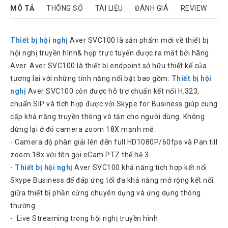
Rock
MÔ TẢ
THÔNG SỐ
TÀI LIỆU
ĐÁNH GIÁ
REVIEW
Motorola
Thiết bị hội nghị
Aver SVC100 là sản phẩm mới về thiết bị
Dahua
hội nghị truyền hình& họp trực tuyến được ra mắt bởi hãng
Dinstar
Aver. Aver SVC100 là thiết bị endpoint sở hữu thiết kế của
Aver
tương lai với những tính năng nổi bật bao gồm:
Thiết bị hội
video
nghị
Aver SVC100 còn được hỗ trợ chuẩn kết nối H.323,
chuẩn SIP và tích hợp được với Skype for Business giúp cung
Yeastar
cấp khả năng truyền thông vô tận cho người dùng. Không
Logitech
dừng lại ở đó camera zoom 18X mạnh mẽ .
Plantronics
- Camera độ phân giải lên đến full HD1080P/60fps và Pan till
Headsets
zoom 18x với tên gọi eCam PTZ thế hệ 3
Freemate
-
Thiết bị hội nghị
Aver SVC100 khả năng tích hợp kết nối
Headsets
Skype Business để đáp ứng tối đa khả năng mở rộng kết nối
giữa thiết bị phần cứng chuyên dụng và ứng dụng thông
Sennheiser
Headsets
thường
- Live Streaming trong hội nghị truyền hình
Jabra