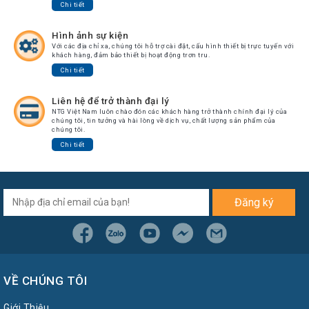
Chuyển
Chi tiết
Chính
Hình ảnh sự kiện
Sách
Với các địa chỉ xa, chúng tôi hỗ trợ cài đặt, cấu hình thiết bị trực tuyến với
Bảo
khách hàng, đảm bảo thiết bị hoạt động trơn tru.
Hành
Chi tiết
Thương
Hiệu
Liên hệ để trở thành đại lý
NTG Việt Nam luôn chào đón các khách hàng trở thành chính đại lý của
Chính
chúng tôi, tin tưởng và hài lòng về dịch vụ, chất lượng sản phẩm của
chúng tôi.
Sách
Đổi
Chi tiết
Hàng
Dịch
Vụ
Sửa
Đăng ký
Chữa
VỀ CHÚNG TÔI
Giới Thiệu