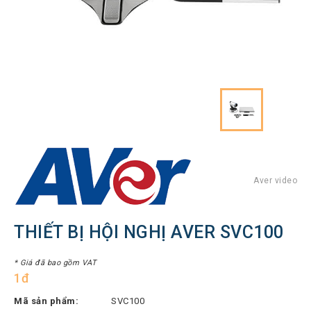
Hình
Thiết
bị
Tổng
đài
Điện
thoại
IP
Thiết
bị
AV
Pro
Aver video
Thiết
bị
THIẾT BỊ HỘI NGHỊ AVER SVC100
Mạng
THƯƠNG
* Giá đã bao gồm VAT
1đ
HIỆU
Mã sản phẩm:
SVC100
Lenovo