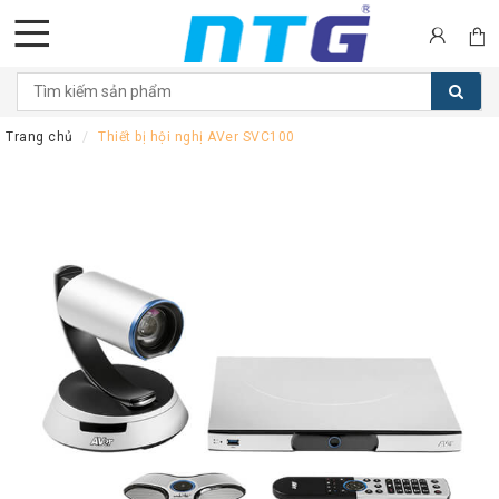
DANH
MỤC
Trang chủ
Thiết bị hội nghị AVer SVC100
SẢN
PHẨM
Tai
nghe
Call
Center
Thiết
bị
Hội
nghị
Thiết
bị
Intercom
Màn