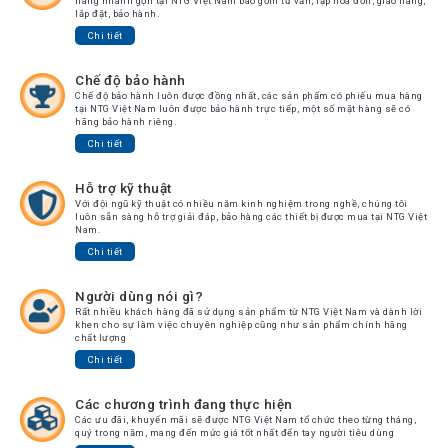
hàng nhanh gọn tại NTG Việt Nam bao gồm tư vấn, lập hoá đơn, giao hàng,
Tin
lắp đặt, bảo hành.
tức
Chi tiết
Video
Chế độ bảo hành
Chế độ bảo hành luôn được đồng nhất, các sản phẩm có phiếu mua hàng
tại NTG Việt Nam luôn được bảo hành trực tiếp, một số mặt hàng sẽ có
HỖ
hãng bảo hành riêng.
TRỢ
Chi tiết
Đặt
Hỗ trợ kỹ thuật
Hàng
Với đội ngũ kỹ thuật có nhiều năm kinh nghiệm trong nghề, chúng tôi
Online
luôn sẵn sàng hỗ trợ giải đáp, bảo hàng các thiết bị được mua tại NTG Việt
Nam.
Giới
Chi tiết
Thiệu
Người dùng nói gì?
Sản
Rất nhiều khách hàng đã sử dụng sản phẩm từ NTG Việt Nam và dành lời
Phẩm
khen cho sự làm việc chuyên nghiệp cũng như sản phẩm chính hãng
chất lượng
Địa
Chi tiết
Chỉ
Chính
Các chương trình đang thực hiện
Sách
Các ưu đãi, khuyến mãi sẽ được NTG Việt Nam tổ chức theo từng tháng,
Vận
quý trong năm, mang đến mức giá tốt nhất đến tay người tiêu dùng