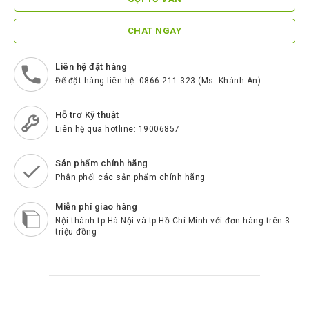
ScreenBeam
Samsung
CHAT NGAY
Htek
Liên hệ đặt hàng
Spender
Để đặt hàng liên hệ: 0866.211.323 (Ms. Khánh An)
BenQ
Hỗ trợ Kỹ thuật
Akuvox
Liên hệ qua hotline: 19006857
Escene
Sản phẩm chính hãng
Phân phối các sản phẩm chính hãng
Zycoo
Blueparrott
Miễn phí giao hàng
Nội thành tp.Hà Nội và tp.Hồ Chí Minh với đơn hàng trên 3
Cisco
triệu đồng
Poly
Panasonic
New