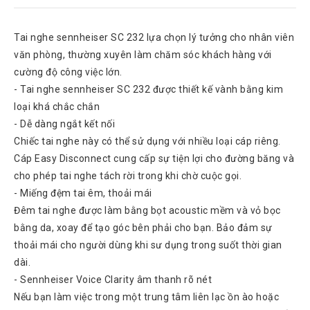
Rock
Motorola
Tai nghe sennheiser SC 232 lựa chọn lý tưởng cho nhân viên
văn phòng, thường xuyên làm chăm sóc khách hàng với
Dahua
cường độ công việc lớn.
Dinstar
- Tai nghe sennheiser SC 232 được thiết kế vành bằng kim
Aver
loại khá chắc chắn
video
- Dễ dàng ngắt kết nối
Chiếc tai nghe này có thể sử dụng với nhiều loại cáp riêng.
Yeastar
Cáp Easy Disconnect cung cấp sự tiện lợi cho đường băng và
Logitech
cho phép tai nghe tách rời trong khi chờ cuộc gọi.
Plantronics
- Miếng đệm tai êm, thoải mái
Headsets
Đêm tai nghe được làm bằng bọt acoustic mềm và vỏ bọc
Freemate
bằng da, xoay để tạo góc bên phải cho bạn. Bảo đảm sự
Headsets
thoải mái cho người dùng khi sư dụng trong suốt thời gian
dài.
Sennheiser
Headsets
- Sennheiser Voice Clarity âm thanh rõ nét
Nếu bạn làm việc trong một trung tâm liên lạc ồn ào hoặc
Jabra