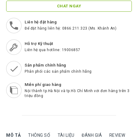
ScreenBeam
CHAT NGAY
Samsung
Liên hệ đặt hàng
Htek
Để đặt hàng liên hệ: 0866.211.323 (Ms. Khánh An)
Spender
Hỗ trợ Kỹ thuật
BenQ
Liên hệ qua hotline: 19006857
Akuvox
Sản phẩm chính hãng
Escene
Phân phối các sản phẩm chính hãng
Zycoo
Miễn phí giao hàng
Nội thành tp.Hà Nội và tp.Hồ Chí Minh với đơn hàng trên 3
Blueparrott
triệu đồng
Cisco
Poly
Panasonic
MÔ TẢ
THÔNG SỐ
TÀI LIỆU
ĐÁNH GIÁ
REVIEW
New