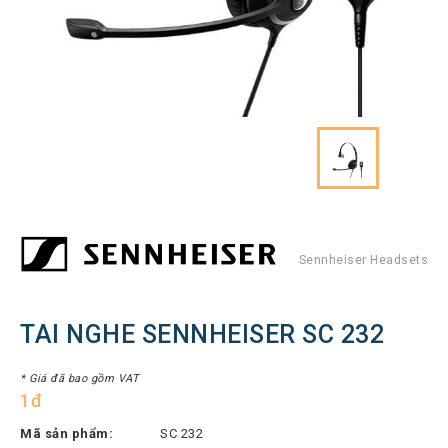
Hình
Thiết
bị
Tổng
đài
Điện
thoại
IP
Thiết
bị
AV
Pro
Sennheiser Headsets
Thiết
bị
TAI NGHE SENNHEISER SC 232
Mạng
THƯƠNG
* Giá đã bao gồm VAT
1đ
HIỆU
Mã sản phẩm:
SC 232
Lenovo