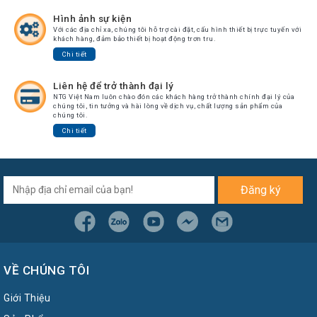
Chuyển
Hình ảnh sự kiện
Chính
Với các địa chỉ xa, chúng tôi hỗ trợ cài đặt, cấu hình thiết bị trực tuyến với
Sách
khách hàng, đảm bảo thiết bị hoạt động trơn tru.
Bảo
Chi tiết
Hành
Liên hệ để trở thành đại lý
Thương
Hiệu
NTG Việt Nam luôn chào đón các khách hàng trở thành chính đại lý của
chúng tôi, tin tưởng và hài lòng về dịch vụ, chất lượng sản phẩm của
chúng tôi.
Chính
Chi tiết
Sách
Đổi
Hàng
Dịch
Đăng ký
Vụ
Sửa
Chữa
VỀ CHÚNG TÔI
Giới Thiệu