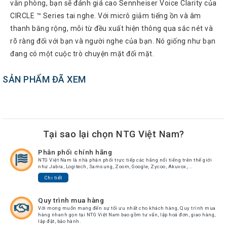
văn phòng, bạn sẽ đánh giá cao Sennheiser Voice Clarity của
Atcom
CIRCLE ™ Series tai nghe. Với micrô giảm tiếng ồn và âm
Phones
thanh băng rộng, mỗi từ đều xuất hiện thông qua sắc nét và
Sangoma
rõ ràng đối với bạn và người nghe của bạn. Nó giống như bạn
đang có một cuộc trò chuyện mặt đối mặt.
Polycom
Phones
SẢN PHẨM ĐÃ XEM
AudioCodes
Phones
Fanvil
Phones
Tại sao lại chọn NTG Việt Nam?
Avaya
Phones
Phân phối chính hãng
Grandstream
NTG Việt Nam là nhà phân phối trực tiếp các hãng nổi tiếng trên thế giới
như Jabra, Logitech, Samsung, Zoom, Google, Zycoo, Akuvox,...
Yealink
Chi tiết
Góc
Quy trình mua hàng
kỹ
Với mong muốn mang đến sự tối ưu nhất cho khách hàng, Quy trình mua
hàng nhanh gọn tại NTG Việt Nam bao gồm tư vấn, lập hoá đơn, giao hàng,
thuật
lắp đặt, bảo hành.