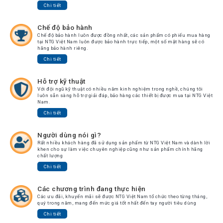
Chi tiết
Tin
tức
Chế độ bảo hành
Video
Chế độ bảo hành luôn được đồng nhất, các sản phẩm có phiếu mua hàng
tại NTG Việt Nam luôn được bảo hành trực tiếp, một số mặt hàng sẽ có
hãng bảo hành riêng.
HỖ
Chi tiết
TRỢ
Hỗ trợ kỹ thuật
Đặt
Với đội ngũ kỹ thuật có nhiều năm kinh nghiệm trong nghề, chúng tôi
luôn sẵn sàng hỗ trợ giải đáp, bảo hàng các thiết bị được mua tại NTG Việt
Hàng
Nam.
Online
Chi tiết
Giới
Thiệu
Người dùng nói gì?
Rất nhiều khách hàng đã sử dụng sản phẩm từ NTG Việt Nam và dành lời
Sản
khen cho sự làm việc chuyên nghiệp cũng như sản phẩm chính hãng
Phẩm
chất lượng
Chi tiết
Địa
Chỉ
Các chương trình đang thực hiện
Các ưu đãi, khuyến mãi sẽ được NTG Việt Nam tổ chức theo từng tháng,
Chính
quý trong năm, mang đến mức giá tốt nhất đến tay người tiêu dùng
Sách
Chi tiết
Vận