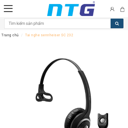
DANH
MỤC
Trang chủ
Tai nghe sennheiser SC 232
SẢN
PHẨM
Tai
nghe
Call
Center
Thiết
bị
Hội
nghị
Thiết
bị
Intercom
Màn