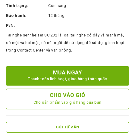
Thinksmart
Tình trạng:
Còn hàng
CTL
Bảo hành:
12 tháng
Hytera
P/N:
BTech
Tai nghe sennheiser SC 232 là loại tai nghe có dây và mạnh mẽ,
có một và hai mặt, có nút ngắt dễ sử dụng để sử dụng linh hoạt
North
trong Contact Center và văn phòng.
Bayou
Hisense
MUA NGAY
Xilica
Thanh toán linh hoạt, giao hàng toàn quốc
Shure
Koplus
CHO VÀO GIỎ
Cho sản phẩm vào giỏ hàng của bạn
Barco
Ruijie
ZKTeco
GỌI TƯ VẤN