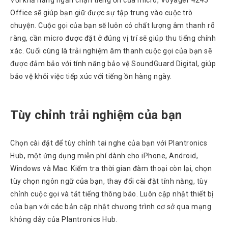
Chuyển
Office sẽ giúp bạn giữ được sự tập trung vào cuộc trò
Chính
chuyện. Cuộc gọi của bạn sẽ luôn có chất lượng âm thanh rõ
Sách
Bảo
ràng, cần micro được đặt ở đúng vị trí sẽ giúp thu tiếng chính
Hành
xác. Cuối cùng là trải nghiệm âm thanh cuộc gọi của bạn sẽ
Thương
được đảm bảo với tính năng bảo vệ SoundGuard Digital, giúp
Hiệu
bảo vệ khỏi việc tiếp xúc với tiếng ồn hàng ngày.
Chính
Sách
Đổi
Tùy chỉnh trải nghiệm của bạn
Hàng
Dịch
Vụ
Chọn cài đặt để tùy chỉnh tai nghe của bạn với Plantronics
Sửa
Hub, một ứng dụng miễn phí dành cho iPhone, Android,
Chữa
Windows và Mac. Kiểm tra thời gian đàm thoại còn lại, chọn
tùy chọn ngôn ngữ của bạn, thay đổi cài đặt tính năng, tùy
chỉnh cuộc gọi và tắt tiếng thông báo. Luôn cập nhật thiết bị
của bạn với các bản cập nhật chương trình cơ sở qua mạng
không dây của Plantronics Hub.