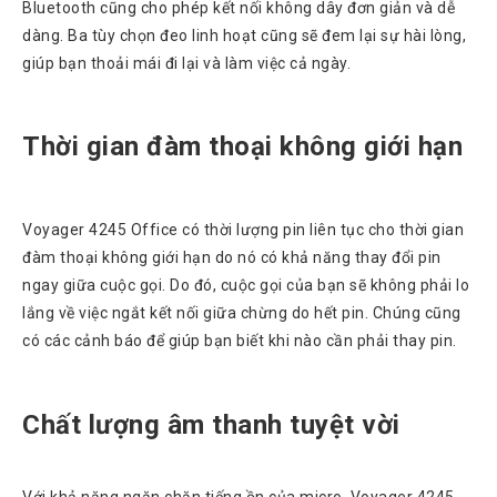
Bluetooth cũng cho phép kết nối không dây đơn giản và dễ
Tin
tức
dàng. Ba tùy chọn đeo linh hoạt cũng sẽ đem lại sự hài lòng,
giúp bạn thoải mái đi lại và làm việc cả ngày.
Video
HỖ
Thời gian đàm thoại không giới hạn
TRỢ
Đặt
Hàng
Voyager 4245 Office có thời lượng pin liên tục cho thời gian
Online
đàm thoại không giới hạn do nó có khả năng thay đổi pin
Giới
ngay giữa cuộc gọi. Do đó, cuộc gọi của bạn sẽ không phải lo
Thiệu
lắng về việc ngắt kết nối giữa chừng do hết pin. Chúng cũng
Sản
có các cảnh báo để giúp bạn biết khi nào cần phải thay pin.
Phẩm
Địa
Chỉ
Chất lượng âm thanh tuyệt vời
Chính
Sách
Vận
Với khả năng ngăn chặn tiếng ồn của micro, Voyager 4245