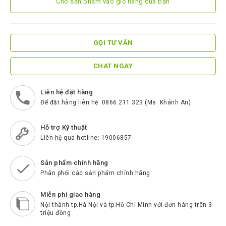
Cho sản phẩm vào giỏ hàng của bạn
ScreenBeam
Samsung
Htek
GỌI TƯ VẤN
Spender
CHAT NGAY
BenQ
Liên hệ đặt hàng
Akuvox
Để đặt hàng liên hệ: 0866.211.323 (Ms. Khánh An)
Escene
Hỗ trợ Kỹ thuật
Zycoo
Liên hệ qua hotline: 19006857
Blueparrott
Sản phẩm chính hãng
Cisco
Phân phối các sản phẩm chính hãng
Poly
Miễn phí giao hàng
Panasonic
Nội thành tp.Hà Nội và tp.Hồ Chí Minh với đơn hàng trên 3
triệu đồng
New