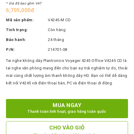
Thinksmart
* Giá đã bao gồm VAT
6,705,000đ
CTL
Mã sản phẩm:
V4245-M CD
Hytera
Tình trạng:
Còn hàng
BTech
Bảo hành:
24 tháng
North
P/N:
214701-08
Bayou
Tai nghe không dây Plantronics Voyager 4245 Office V4245 CD là
Hisense
tai nghe văn phòng mang đến cho bạn sự trải nghiệm tự do, thoải
Xilica
mái cùng chất lượng âm thanh không dây HD. Bạn có thể dễ dàng
Shure
kết nối V4245 với điện thoại bàn, PC và điện thoại di động.
Koplus
Barco
MUA NGAY
Thanh toán linh hoạt, giao hàng toàn quốc
Ruijie
ZKTeco
CHO VÀO GIỎ