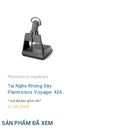
Plantronics Headsets
Tai Nghe Không Dây
Plantronics Voyager 4245
Office V4245 CD
* Giá đã bao gồm VAT
6,705,000đ
SẢN PHẨM ĐÃ XEM