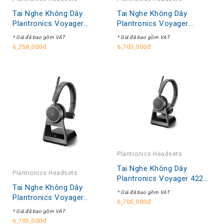
Tai Nghe Không Dây
Tai Nghe Không Dây
Plantronics Voyager
Plantronics Voyager
V4210 D Office
V4210 Office MS USB-A
* Giá đã bao gồm VAT
* Giá đã bao gồm VAT
6,258,000đ
6,705,000đ
Plantronics Headsets
Tai Nghe Không Dây
Plantronics Headsets
Plantronics Voyager 4220
Tai Nghe Không Dây
Office V4220 D
* Giá đã bao gồm VAT
Plantronics Voyager
6,705,000đ
V4210 Office MS USB-C
* Giá đã bao gồm VAT
6,705,000đ