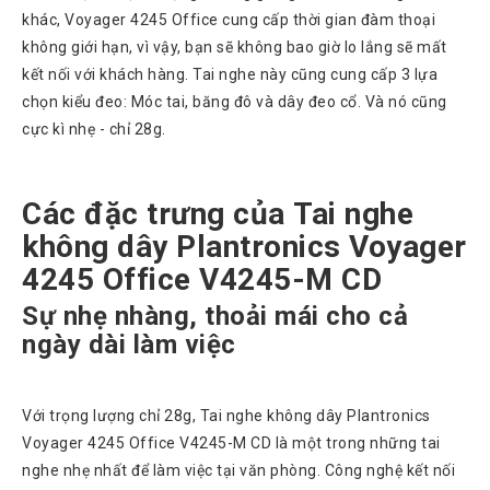
khác, Voyager 4245 Office cung cấp thời gian đàm thoại
Atcom
Phones
không giới hạn, vì vậy, bạn sẽ không bao giờ lo lắng sẽ mất
kết nối với khách hàng. Tai nghe này cũng cung cấp 3 lựa
Sangoma
chọn kiểu đeo: Móc tai, băng đô và dây đeo cổ. Và nó cũng
Polycom
cực kì nhẹ - chỉ 28g.
Phones
AudioCodes
Phones
Các đặc trưng của Tai nghe
Fanvil
không dây Plantronics Voyager
Phones
4245 Office V4245-M CD
Avaya
Phones
Sự nhẹ nhàng, thoải mái cho cả
ngày dài làm việc
Grandstream
Yealink
Với trọng lượng chỉ 28g, Tai nghe không dây Plantronics
Góc
Voyager 4245 Office V4245-M CD là một trong những tai
kỹ
thuật
nghe nhẹ nhất để làm việc tại văn phòng. Công nghệ kết nối