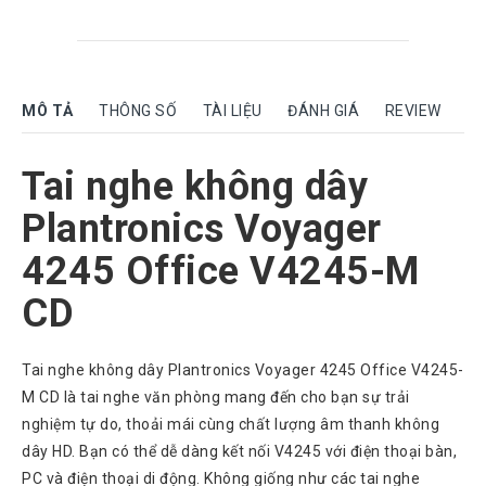
Rock
Motorola
Dahua
MÔ TẢ
THÔNG SỐ
TÀI LIỆU
ĐÁNH GIÁ
REVIEW
Dinstar
Aver
Tai nghe không dây
video
Plantronics Voyager
Yeastar
4245 Office V4245-M
Logitech
CD
Plantronics
Headsets
Freemate
Tai nghe không dây Plantronics Voyager 4245 Office V4245-
Headsets
M CD là tai nghe văn phòng mang đến cho bạn sự trải
Sennheiser
nghiệm tự do, thoải mái cùng chất lượng âm thanh không
Headsets
dây HD. Bạn có thể dễ dàng kết nối V4245 với điện thoại bàn,
Jabra
PC và điện thoại di động. Không giống như các tai nghe