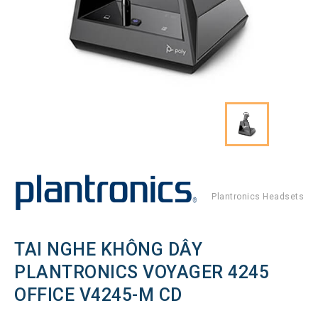
Hình
Thiết
bị
Tổng
đài
Điện
thoại
IP
Thiết
bị
AV
Pro
Plantronics Headsets
Thiết
bị
Mạng
TAI NGHE KHÔNG DÂY
THƯƠNG
PLANTRONICS VOYAGER 4245
HIỆU
OFFICE V4245-M CD
Lenovo