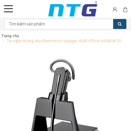
DANH
MỤC
Trang chủ
SẢN
Tai nghe không dây Plantronics Voyager 4245 Office V4245-M CD
PHẨM
Tai
nghe
Call
Center
Thiết
bị
Hội
nghị
Thiết
bị
Intercom
Màn