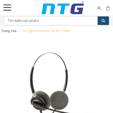
DANH
MỤC
Trang chủ
Tai nghe freemate DH-021TFNB
SẢN
PHẨM
Tai
nghe
Call
Center
Thiết
bị
Hội
nghị
Thiết
bị
Intercom
Màn