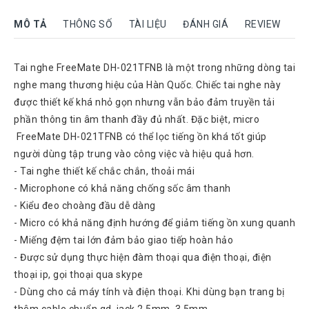
Rock
MÔ TẢ
THÔNG SỐ
TÀI LIỆU
ĐÁNH GIÁ
REVIEW
Motorola
Dahua
Tai nghe FreeMate DH-021TFNB là một trong những dòng tai
Dinstar
nghe mang thương hiệu của Hàn Quốc. Chiếc tai nghe này
được thiết kế khá nhỏ gọn nhưng vẫn bảo đảm truyền tải
Aver
video
phần thông tin âm thanh đầy đủ nhất. Đặc biệt, micro
FreeMate DH-021TFNB có thể lọc tiếng ồn khá tốt giúp
Yeastar
người dùng tập trung vào công việc và hiệu quả hơn.
Logitech
- Tai nghe thiết kế chắc chắn, thoải mái
- Microphone có khả năng chống sốc âm thanh
Plantronics
Headsets
- Kiểu đeo choàng đầu dễ dàng
- Micro có khả năng định hướng để giảm tiếng ồn xung quanh
Freemate
Headsets
- Miếng đệm tai lớn đảm bảo giao tiếp hoàn hảo
- Được sử dụng thực hiện đàm thoại qua điện thoại, điện
Sennheiser
Headsets
thoại ip, gọi thoại qua skype
- Dùng cho cả máy tính và điện thoại. Khi dùng bạn trang bị
Jabra
thêm cable chuẩn qd, jack 2.5mm, 3.5mm