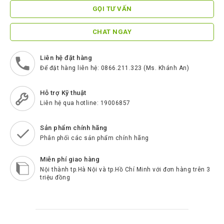
ScreenBeam
GỌI TƯ VẤN
Samsung
CHAT NGAY
Htek
Spender
Liên hệ đặt hàng
Để đặt hàng liên hệ: 0866.211.323 (Ms. Khánh An)
BenQ
Hỗ trợ Kỹ thuật
Akuvox
Liên hệ qua hotline: 19006857
Escene
Sản phẩm chính hãng
Zycoo
Phân phối các sản phẩm chính hãng
Blueparrott
Miễn phí giao hàng
Cisco
Nội thành tp.Hà Nội và tp.Hồ Chí Minh với đơn hàng trên 3
triệu đồng
Poly
Panasonic
New