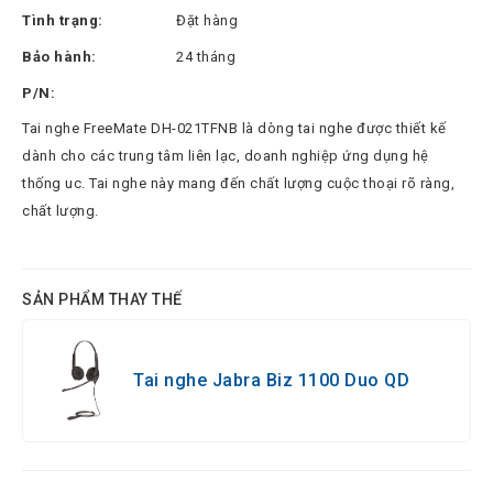
Thinksmart
Tình trạng:
Đặt hàng
CTL
Bảo hành:
24 tháng
Hytera
P/N:
BTech
Tai nghe FreeMate DH-021TFNB là dòng tai nghe được thiết kế
dành cho các trung tâm liên lạc, doanh nghiệp ứng dụng hệ
North
thống uc. Tai nghe này mang đến chất lượng cuộc thoại rõ ràng,
Bayou
chất lượng.
Hisense
Xilica
SẢN PHẨM THAY THẾ
Shure
Koplus
Tai nghe Jabra Biz 1100 Duo QD
Barco
Ruijie
ZKTeco