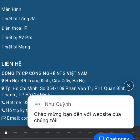
Màn Hình
Thiết bị Tổng đài
Điện thoại IP
Thiết bị AV Pro
Thiết bị Mạng
LIÊN HỆ
CÔNG TY CP CÔNG NGHỆ NTG VIỆT NAM
Hà Nội: 49 Trung Kính, Cầu Giấy, Hà Nội
Tp. Hồ Chí Minh: Số 354/108 Phan Văn Trị, P11 Quận Bình
Thạnh , TP Hồ Chí Minh
Hotline: 024.7777.8899
Như Quỳnh
Hỗ trợ kỹ thuật: 1900.6857
Chào mừng bạn đến với website của 
Email: contact@ntg.com.vn
chúng tôi!