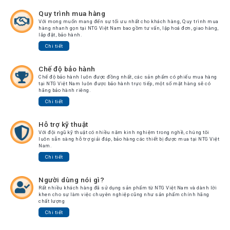
Chuyển
Quy trình mua hàng
Chính
Với mong muốn mang đến sự tối ưu nhất cho khách hàng, Quy trình mua
Sách
hàng nhanh gọn tại NTG Việt Nam bao gồm tư vấn, lập hoá đơn, giao hàng,
lắp đặt, bảo hành.
Bảo
Hành
Chi tiết
Thương
Chế độ bảo hành
Hiệu
Chế độ bảo hành luôn được đồng nhất, các sản phẩm có phiếu mua hàng
tại NTG Việt Nam luôn được bảo hành trực tiếp, một số mặt hàng sẽ có
Chính
hãng bảo hành riêng.
Sách
Chi tiết
Đổi
Hàng
Hỗ trợ kỹ thuật
Dịch
Với đội ngũ kỹ thuật có nhiều năm kinh nghiệm trong nghề, chúng tôi
luôn sẵn sàng hỗ trợ giải đáp, bảo hàng các thiết bị được mua tại NTG Việt
Vụ
Nam.
Sửa
Chữa
Chi tiết
Người dùng nói gì?
Rất nhiều khách hàng đã sử dụng sản phẩm từ NTG Việt Nam và dành lời
khen cho sự làm việc chuyên nghiệp cũng như sản phẩm chính hãng
chất lượng
Chi tiết