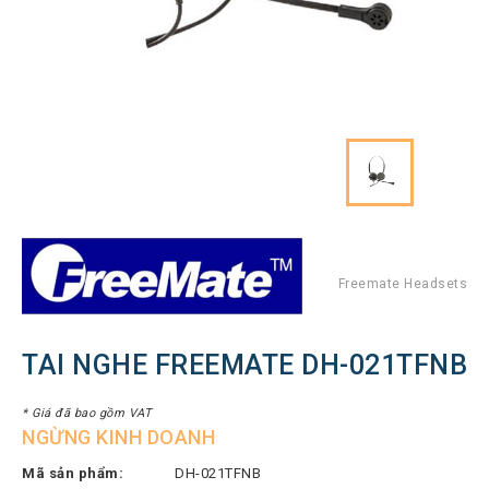
Hình
Thiết
bị
Tổng
đài
Điện
thoại
IP
Thiết
bị
AV
Pro
Freemate Headsets
Thiết
bị
TAI NGHE FREEMATE DH-021TFNB
Mạng
THƯƠNG
* Giá đã bao gồm VAT
NGỪNG KINH DOANH
HIỆU
Mã sản phẩm:
DH-021TFNB
Lenovo