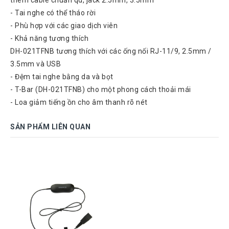
Atcom
- Tai nghe có thể tháo rời
Phones
- Phù hợp với các giao dịch viên
Sangoma
- Khả năng tương thích
DH-021TFNB tương thích với các ống nối RJ-11/9, 2.5mm /
Polycom
Phones
3.5mm và USB
- Đệm tai nghe bằng da và bọt
AudioCodes
- T-Bar (DH-021TFNB) cho một phong cách thoải mái
Phones
- Loa giảm tiếng ồn cho âm thanh rõ nét
Fanvil
Phones
SẢN PHẨM LIÊN QUAN
Avaya
Phones
Grandstream
Yealink
Góc
kỹ
thuật