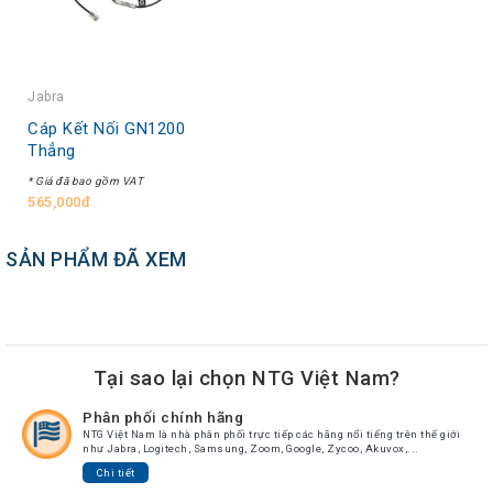
Tin
tức
Video
Jabra
HỖ
Cáp Kết Nối GN1200
Thẳng
TRỢ
* Giá đã bao gồm VAT
Đặt
565,000đ
Hàng
Online
SẢN PHẨM ĐÃ XEM
Giới
Thiệu
Sản
Phẩm
Tại sao lại chọn NTG Việt Nam?
Địa
Chỉ
Phân phối chính hãng
NTG Việt Nam là nhà phân phối trực tiếp các hãng nổi tiếng trên thế giới
Chính
như Jabra, Logitech, Samsung, Zoom, Google, Zycoo, Akuvox,...
Sách
Chi tiết
Vận