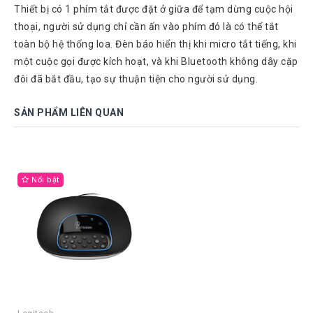
Thiết bị có 1 phím tắt được đặt ở giữa để tạm dừng cuộc hội
Atcom
Phones
thoại, người sử dụng chỉ cần ấn vào phím đó là có thể tắt
toàn bộ hệ thống loa. Đèn báo hiển thị khi micro tắt tiếng, khi
Sangoma
một cuộc gọi được kích hoạt, và khi Bluetooth không dây cặp
Polycom
đôi đã bắt đầu, tạo sự thuận tiện cho người sử dụng.
Phones
AudioCodes
SẢN PHẨM LIÊN QUAN
Phones
Fanvil
Phones
Nổi bật
Avaya
Phones
Grandstream
Yealink
Góc
kỹ
thuật