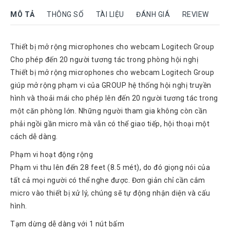
Rock
MÔ TẢ
THÔNG SỐ
TÀI LIỆU
ĐÁNH GIÁ
REVIEW
Motorola
Dahua
Thiết bị mở rộng microphones cho webcam Logitech Group
Cho phép đến 20 người tương tác trong phòng hội nghị
Dinstar
Thiết bị mở rộng microphones cho webcam Logitech Group
Aver
giúp mở rộng phạm vi của GROUP hệ thống hội nghị truyền
video
hình và thoải mái cho phép lên đến 20 người tương tác trong
Yeastar
một căn phòng lớn. Những người tham gia không còn cần
Logitech
phải ngồi gần micro mà vẫn có thể giao tiếp, hội thoại một
cách dễ dàng.
Plantronics
Headsets
Phạm vi hoạt động rộng
Phạm vi thu lên đến 28 feet (8.5 mét), do đó giọng nói của
Freemate
Headsets
tất cả mọi người có thể nghe được. Đơn giản chỉ cần cắm
micro vào thiết bị xử lý, chúng sẽ tự động nhận diện và cấu
Sennheiser
Headsets
hình.
Jabra
Tạm dừng dễ dàng với 1 nút bấm