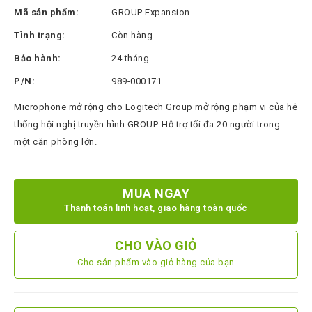
Thinksmart
Mã sản phẩm:
GROUP Expansion
CTL
Tình trạng:
Còn hàng
Hytera
Bảo hành:
24 tháng
BTech
P/N:
989-000171
North
Microphone mở rộng cho Logitech Group mở rộng phạm vi của hệ
Bayou
thống hội nghị truyền hình GROUP. Hỗ trợ tối đa 20 người trong
một căn phòng lớn.
Hisense
Xilica
MUA NGAY
Shure
Thanh toán linh hoạt, giao hàng toàn quốc
Koplus
Barco
CHO VÀO GIỎ
Cho sản phẩm vào giỏ hàng của bạn
Ruijie
ZKTeco