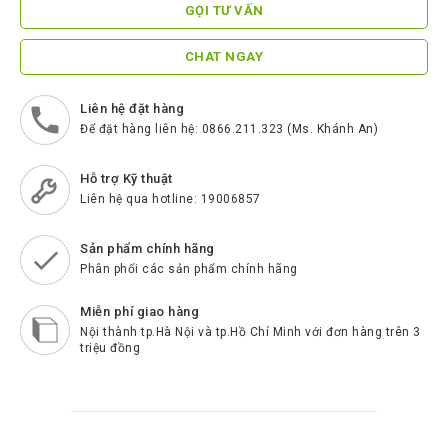
ScreenBeam
GỌI TƯ VẤN
Samsung
CHAT NGAY
Htek
Liên hệ đặt hàng
Spender
Để đặt hàng liên hệ: 0866.211.323 (Ms. Khánh An)
BenQ
Hỗ trợ Kỹ thuật
Akuvox
Liên hệ qua hotline: 19006857
Escene
Sản phẩm chính hãng
Zycoo
Phân phối các sản phẩm chính hãng
Blueparrott
Miễn phí giao hàng
Cisco
Nội thành tp.Hà Nội và tp.Hồ Chí Minh với đơn hàng trên 3
triệu đồng
Poly
Panasonic
New