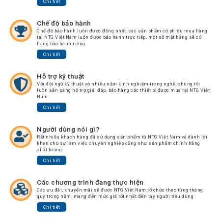
Chuyển
Chi tiết
Chính
Chế độ bảo hành
Sách
Chế độ bảo hành luôn được đồng nhất, các sản phẩm có phiếu mua hàng
Bảo
tại NTG Việt Nam luôn được bảo hành trực tiếp, một số mặt hàng sẽ có
Hành
hãng bảo hành riêng.
Chi tiết
Thương
Hiệu
Hỗ trợ kỹ thuật
Với đội ngũ kỹ thuật có nhiều năm kinh nghiệm trong nghề, chúng tôi
Chính
luôn sẵn sàng hỗ trợ giải đáp, bảo hàng các thiết bị được mua tại NTG Việt
Sách
Nam.
Đổi
Chi tiết
Hàng
Dịch
Người dùng nói gì?
Vụ
Rất nhiều khách hàng đã sử dụng sản phẩm từ NTG Việt Nam và dành lời
Sửa
khen cho sự làm việc chuyên nghiệp cũng như sản phẩm chính hãng
Chữa
chất lượng
Chi tiết
Các chương trình đang thực hiện
Các ưu đãi, khuyến mãi sẽ được NTG Việt Nam tổ chức theo từng tháng,
quý trong năm, mang đến mức giá tốt nhất đến tay người tiêu dùng
Chi tiết