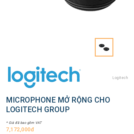
Hình
Thiết
bị
Tổng
đài
Điện
thoại
IP
Thiết
bị
AV
Pro
Logitech
Thiết
bị
MICROPHONE MỞ RỘNG CHO
Mạng
LOGITECH GROUP
THƯƠNG
HIỆU
* Giá đã bao gồm VAT
7,172,000đ
Lenovo