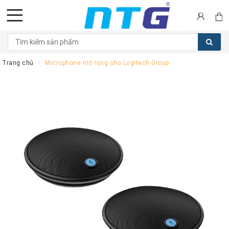
DANH
MỤC
Trang chủ
Microphone mở rộng cho Logitech Group
SẢN
PHẨM
Tai
nghe
Call
Center
Thiết
bị
Hội
nghị
Thiết
bị
Intercom
Màn