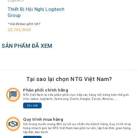
Logitech
Tin
Thiết Bị Hội Nghị Logitech
tức
Group
Video
* Giá đã bao gồm VAT
25,760,000đ
HỖ
TRỢ
SẢN PHẨM ĐÃ XEM
Đặt
Hàng
Online
Giới
Tại sao lại chọn NTG Việt Nam?
Thiệu
Phân phối chính hãng
Sản
NTG Việt Nam là nhà phân phối trực tiếp các hãng nổi tiếng trên thế giới
Phẩm
như Jabra, Logitech, Samsung, Zoom, Google, Zycoo, Akuvox,...
Chi tiết
Địa
Chỉ
Quy trình mua hàng
Chính
Với mong muốn mang đến sự tối ưu nhất cho khách hàng, Quy trình mua
hàng nhanh gọn tại NTG Việt Nam bao gồm tư vấn, lập hoá đơn, giao hàng,
Sách
lắp đặt, bảo hành.
Vận