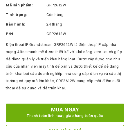
Thinksmart
Mã sản phẩm:
GRP2612W
CTL
Tình trạng:
Còn hàng
Hytera
Bảo hành:
24 tháng
BTech
P/N:
GRP2612W
North
Điện thoai IP Grandstream GRP2612W là điện thoại IP cấp nhà
Bayou
mạng 4 line mạnh mẽ được thiết kế với khả năng zero-touch giúp
dễ dàng quản lý và triển khai hàng loạt. Được xây dựng cho nhu
Hisense
cầu của nhân viên máy tính để bàn và được thiết kế để dễ dàng
Xilica
triển khai bởi các doanh nghiệp, nhà cung cấp dịch vụ và các thị
Shure
trường có quy mô lớn khác, GRP2612W cung cấp một điểm cuối
thoại dễ sử dụng và dễ triển khai.
Koplus
Barco
MUA NGAY
Ruijie
Thanh toán linh hoạt, giao hàng toàn quốc
ZKTeco