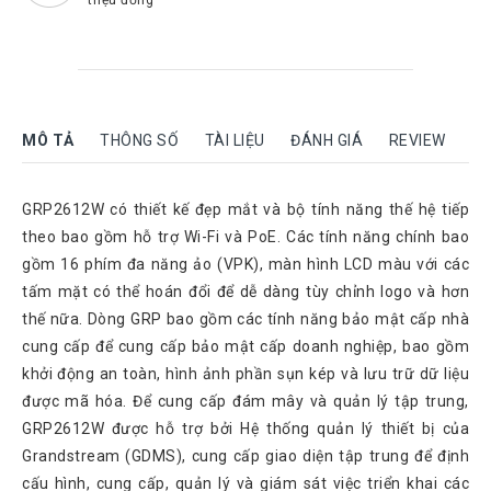
Rock
Motorola
Dahua
Dinstar
MÔ TẢ
THÔNG SỐ
TÀI LIỆU
ĐÁNH GIÁ
REVIEW
Aver
video
GRP2612W có thiết kế đẹp mắt và bộ tính năng thế hệ tiếp
Yeastar
theo bao gồm hỗ trợ Wi-Fi và PoE. Các tính năng chính bao
Logitech
gồm 16 phím đa năng ảo (VPK), màn hình LCD màu với các
tấm mặt có thể hoán đổi để dễ dàng tùy chỉnh logo và hơn
Plantronics
thế nữa. Dòng GRP bao gồm các tính năng bảo mật cấp nhà
Headsets
cung cấp để cung cấp bảo mật cấp doanh nghiệp, bao gồm
Freemate
khởi động an toàn, hình ảnh phần sụn kép và lưu trữ dữ liệu
Headsets
được mã hóa. Để cung cấp đám mây và quản lý tập trung,
Sennheiser
GRP2612W được hỗ trợ bởi Hệ thống quản lý thiết bị của
Headsets
Grandstream (GDMS), cung cấp giao diện tập trung để định
Jabra
cấu hình, cung cấp, quản lý và giám sát việc triển khai các