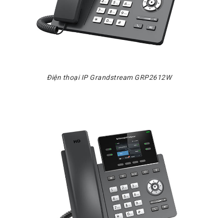
Chuyển
Chính
Sách
Bảo
Hành
Thương
Hiệu
Điện thoại IP Grandstream GRP2612W
Chính
Sách
Đổi
Hàng
Dịch
Vụ
Sửa
Chữa