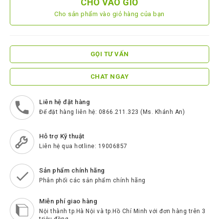
CHO VÀO GIỎ
ScreenBeam
Cho sản phẩm vào giỏ hàng của bạn
Samsung
Htek
GỌI TƯ VẤN
Spender
BenQ
CHAT NGAY
Akuvox
Liên hệ đặt hàng
Escene
Để đặt hàng liên hệ: 0866.211.323 (Ms. Khánh An)
Zycoo
Hỗ trợ Kỹ thuật
Blueparrott
Liên hệ qua hotline: 19006857
Cisco
Sản phẩm chính hãng
Poly
Phân phối các sản phẩm chính hãng
Panasonic
Miễn phí giao hàng
Nội thành tp.Hà Nội và tp.Hồ Chí Minh với đơn hàng trên 3
New
triệu đồng