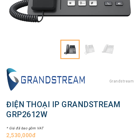
Hình
Thiết
bị
Tổng
đài
Điện
thoại
IP
Thiết
bị
AV
Pro
Grandstream
Thiết
bị
ĐIỆN THOẠI IP GRANDSTREAM
Mạng
GRP2612W
THƯƠNG
HIỆU
* Giá đã bao gồm VAT
2,530,000đ
Lenovo