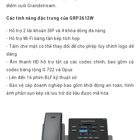
điểm cuối Grandstream.
Atcom
Phones
Các tính năng đặc trưng của GRP2612W
Sangoma
- Hỗ trợ 2 tài khoản SIP và 4 khóa dòng đa năng
Polycom
- Hỗ trợ Wi-Fi băng tần kép tích hợp
Phones
- Tấm che mặt có thể thay đổi để cho phép tùy chỉnh logo dễ
AudioCodes
dàng
Phones
- Âm thanh HD hỗ trợ tất cả các codec chính, bao gồm cả
Fanvil
codec băng rộng G.722 và Opus
Phones
- Lên đến 16 phím BLF kỹ thuật số
Avaya
- Bảo vệ cấp doanh nghiệp bao gồm khởi động an toàn, hình
Phones
ảnh phần sụn kép và lưu trữ dữ liệu được mã hóa
Grandstream
Yealink
Góc
kỹ
thuật