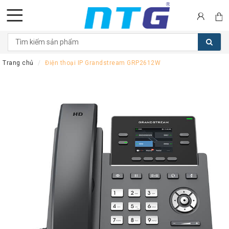
DANH
MỤC
Trang chủ
Điện thoại IP Grandstream GRP2612W
SẢN
PHẨM
Tai
nghe
Call
Center
Thiết
bị
Hội
nghị
Thiết
bị
Intercom
Màn