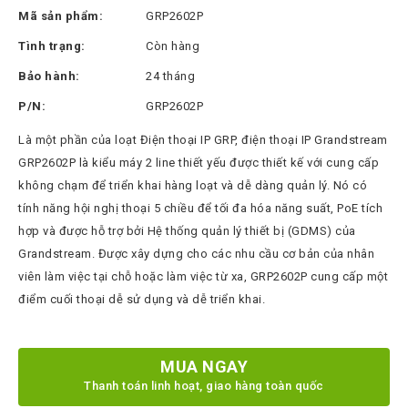
Thinksmart
Mã sản phẩm:
GRP2602P
CTL
Tình trạng:
Còn hàng
Hytera
Bảo hành:
24 tháng
BTech
P/N:
GRP2602P
North
Là một phần của loạt Điện thoại IP GRP, điện thoại IP Grandstream
Bayou
GRP2602P là kiểu máy 2 line thiết yếu được thiết kế với cung cấp
không chạm để triển khai hàng loạt và dễ dàng quản lý. Nó có
Hisense
tính năng hội nghị thoại 5 chiều để tối đa hóa năng suất, PoE tích
Xilica
hợp và được hỗ trợ bởi Hệ thống quản lý thiết bị (GDMS) của
Shure
Grandstream. Được xây dựng cho các nhu cầu cơ bản của nhân
viên làm việc tại chỗ hoặc làm việc từ xa, GRP2602P cung cấp một
Koplus
điểm cuối thoại dễ sử dụng và dễ triển khai.
Barco
Ruijie
MUA NGAY
ZKTeco
Thanh toán linh hoạt, giao hàng toàn quốc