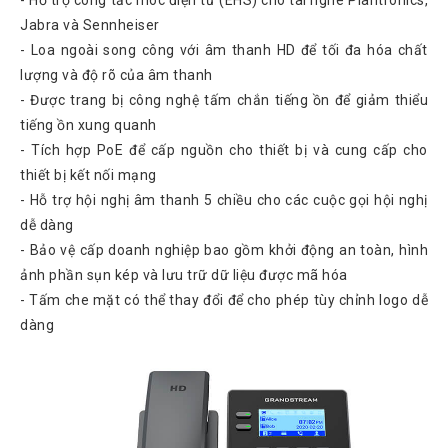
Tin
Jabra và Sennheiser
tức
- Loa ngoài song công với âm thanh HD để tối đa hóa chất
Video
lượng và độ rõ của âm thanh
- Được trang bị công nghệ tấm chắn tiếng ồn để giảm thiểu
HỖ
tiếng ồn xung quanh
TRỢ
- Tích hợp PoE để cấp nguồn cho thiết bị và cung cấp cho
thiết bị kết nối mạng
Đặt
Hàng
- Hỗ trợ hội nghị âm thanh 5 chiều cho các cuộc gọi hội nghị
Online
dễ dàng
Giới
- Bảo vệ cấp doanh nghiệp bao gồm khởi động an toàn, hình
Thiệu
ảnh phần sụn kép và lưu trữ dữ liệu được mã hóa
Sản
- Tấm che mặt có thể thay đổi để cho phép tùy chỉnh logo dễ
Phẩm
dàng
Địa
Chỉ
Chính
Sách
Vận