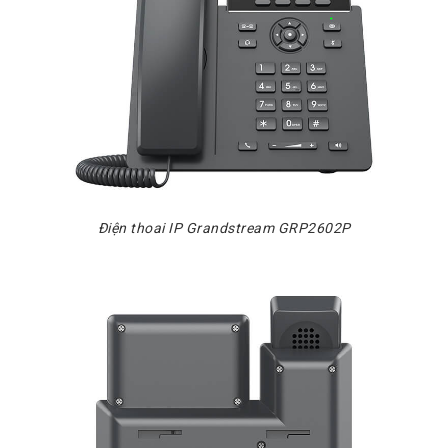
Chuyển
Chính
Sách
Bảo
Hành
Thương
Hiệu
Chính
Sách
Đổi
Hàng
Điện thoai IP Grandstream GRP2602P
Dịch
Vụ
Sửa
Chữa