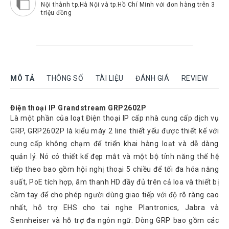
Rock
Nội thành tp.Hà Nội và tp.Hồ Chí Minh với đơn hàng trên 3
triệu đồng
Motorola
Dahua
Dinstar
Aver
MÔ TẢ
THÔNG SỐ
TÀI LIỆU
ĐÁNH GIÁ
REVIEW
video
Yeastar
Điện thoại IP Grandstream GRP2602P
Là một phần của loạt Điện thoại IP cấp nhà cung cấp dịch vụ
Logitech
GRP, GRP2602P là kiểu máy 2 line thiết yếu được thiết kế với
Plantronics
cung cấp không chạm để triển khai hàng loạt và dễ dàng
Headsets
quản lý. Nó có thiết kế đẹp mắt và một bộ tính năng thế hệ
Freemate
tiếp theo bao gồm hội nghị thoại 5 chiều để tối đa hóa năng
Headsets
suất, PoE tích hợp, âm thanh HD đầy đủ trên cả loa và thiết bị
Sennheiser
cầm tay để cho phép người dùng giao tiếp với độ rõ ràng cao
Headsets
nhất, hỗ trợ EHS cho tai nghe Plantronics, Jabra và
Sennheiser và hỗ trợ đa ngôn ngữ. Dòng GRP bao gồm các
Jabra