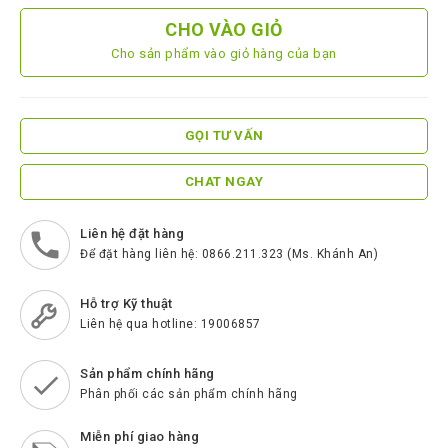
ScreenBeam
CHO VÀO GIỎ
Samsung
Cho sản phẩm vào giỏ hàng của bạn
Htek
Spender
GỌI TƯ VẤN
BenQ
CHAT NGAY
Akuvox
Escene
Liên hệ đặt hàng
Để đặt hàng liên hệ: 0866.211.323 (Ms. Khánh An)
Zycoo
Blueparrott
Hỗ trợ Kỹ thuật
Liên hệ qua hotline: 19006857
Cisco
Poly
Sản phẩm chính hãng
Phân phối các sản phẩm chính hãng
Panasonic
Miễn phí giao hàng
New