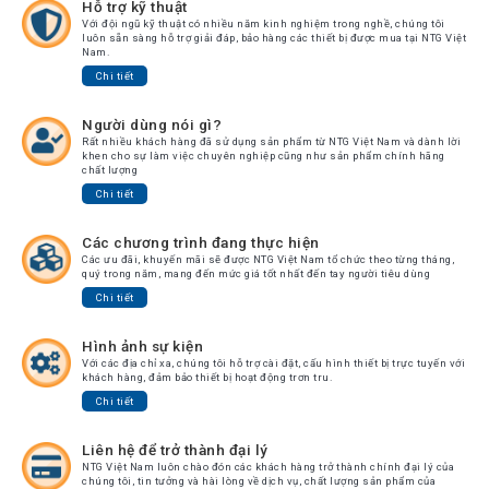
Hỗ trợ kỹ thuật
Với đội ngũ kỹ thuật có nhiều năm kinh nghiệm trong nghề, chúng tôi
luôn sẵn sàng hỗ trợ giải đáp, bảo hàng các thiết bị được mua tại NTG Việt
Nam.
Chi tiết
Người dùng nói gì?
Rất nhiều khách hàng đã sử dụng sản phẩm từ NTG Việt Nam và dành lời
khen cho sự làm việc chuyên nghiệp cũng như sản phẩm chính hãng
chất lượng
Chi tiết
Các chương trình đang thực hiện
Các ưu đãi, khuyến mãi sẽ được NTG Việt Nam tổ chức theo từng tháng,
quý trong năm, mang đến mức giá tốt nhất đến tay người tiêu dùng
Chi tiết
Hình ảnh sự kiện
Với các địa chỉ xa, chúng tôi hỗ trợ cài đặt, cấu hình thiết bị trực tuyến với
khách hàng, đảm bảo thiết bị hoạt động trơn tru.
Chi tiết
Liên hệ để trở thành đại lý
NTG Việt Nam luôn chào đón các khách hàng trở thành chính đại lý của
chúng tôi, tin tưởng và hài lòng về dịch vụ, chất lượng sản phẩm của