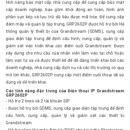
tính năng bảo mật cấp nhà cung cấp để cung cấp bảo mật
Atcom
cấp doanh nghiệp, bao gồm khởi động an toàn, hình ảnh
Phones
phần sụn kép và lưu trữ dữ liệu được mã hóa. Để cung cấp
Sangoma
đám mây và quản lý tập trung, GRP2602P được hỗ trợ bởi Hệ
thống quản lý thiết bị của Grandstream (GDMS), cung cấp
Polycom
Phones
giao diện tập trung để định cấu hình, cung cấp, quản lý và
giám sát việc triển khai các điểm cuối Grandstream. Được
AudioCodes
Phones
xây dựng cho nhu cầu của nhân viên làm việc tại chỗ hoặc
làm việc từ xa và được thiết kế để dễ dàng triển khai bởi các
Fanvil
Phones
doanh nghiệp, nhà cung cấp dịch vụ và các thị trường có quy
mô lớn khác, GRP2602P cung cấp một điểm cuối thoại dễ sử
Avaya
Phones
dụng và dễ triển khai.
Các tính năng đặc trưng của Điện thoại IP Grandstream
Grandstream
GRP2602P
- Hỗ trợ 2 lines và 2 tài khoản SIP
Yealink
- Được hỗ trợ bởi GDMS, cung cấp giao diện tập trung để định
Góc
cấu hình, cung cấp, quản lý và giám sát các thiết bị
kỹ
Grandstream
thuật
- Hỗ trợ công tắc móc điện tử (EHS) cho tai nghe Plantronics,