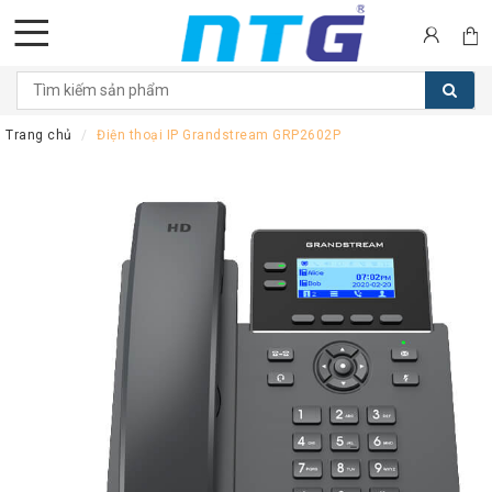
DANH
MỤC
Trang chủ
Điện thoại IP Grandstream GRP2602P
SẢN
PHẨM
Tai
nghe
Call
Center
Thiết
bị
Hội
nghị
Thiết
bị
Intercom
Màn