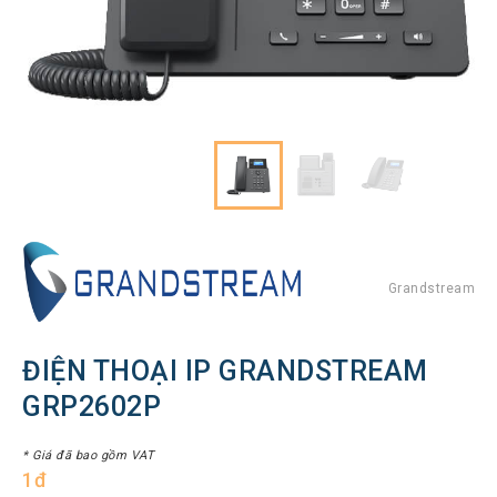
Hình
Thiết
bị
Tổng
đài
Điện
thoại
IP
Thiết
bị
AV
Pro
Grandstream
Thiết
bị
ĐIỆN THOẠI IP GRANDSTREAM
Mạng
GRP2602P
THƯƠNG
HIỆU
* Giá đã bao gồm VAT
1đ
Lenovo