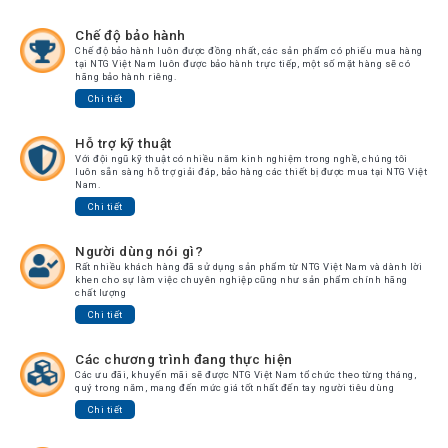
Tin
tức
Chế độ bảo hành
Chế độ bảo hành luôn được đồng nhất, các sản phẩm có phiếu mua hàng
tại NTG Việt Nam luôn được bảo hành trực tiếp, một số mặt hàng sẽ có
Video
hãng bảo hành riêng.
Chi tiết
HỖ
TRỢ
Hỗ trợ kỹ thuật
Với đội ngũ kỹ thuật có nhiều năm kinh nghiệm trong nghề, chúng tôi
luôn sẵn sàng hỗ trợ giải đáp, bảo hàng các thiết bị được mua tại NTG Việt
Đặt
Nam.
Hàng
Chi tiết
Online
Giới
Người dùng nói gì?
Thiệu
Rất nhiều khách hàng đã sử dụng sản phẩm từ NTG Việt Nam và dành lời
khen cho sự làm việc chuyên nghiệp cũng như sản phẩm chính hãng
chất lượng
Sản
Phẩm
Chi tiết
Địa
Các chương trình đang thực hiện
Chỉ
Các ưu đãi, khuyến mãi sẽ được NTG Việt Nam tổ chức theo từng tháng,
quý trong năm, mang đến mức giá tốt nhất đến tay người tiêu dùng
Chính
Chi tiết
Sách
Vận