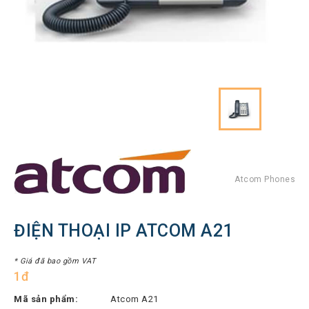
Hình
Thiết
bị
Tổng
đài
Điện
thoại
IP
Thiết
bị
AV
Pro
Atcom Phones
Thiết
bị
ĐIỆN THOẠI IP ATCOM A21
Mạng
THƯƠNG
* Giá đã bao gồm VAT
1đ
HIỆU
Mã sản phẩm:
Atcom A21
Lenovo