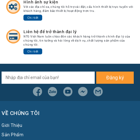
Chuyển
Hình ảnh sự kiện
Với các địa chỉ xa, chúng tôi hỗ trợ cài đặt, cấu hình thiết bị trực tuyến với
khách hàng, đảm bảo thiết bị hoạt động trơn tru.
Chính
Sách
Chi tiết
Bảo
Hành
Liên hệ để trở thành đại lý
NTG Việt Nam luôn chào đón các khách hàng trở thành chính đại lý của
Thương
chúng tôi, tin tưởng và hài lòng về dịch vụ, chất lượng sản phẩm của
Hiệu
chúng tôi.
Chi tiết
Chính
Sách
Đổi
Hàng
Đăng ký
Dịch
Vụ
Sửa
Chữa
VỀ CHÚNG TÔI
Giới Thiệu
Sản Phẩm