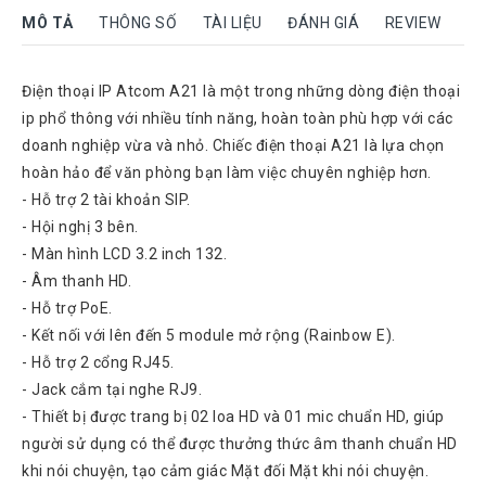
Rock
MÔ TẢ
THÔNG SỐ
TÀI LIỆU
ĐÁNH GIÁ
REVIEW
Motorola
Dahua
Điện thoại IP Atcom A21 là một trong những dòng điện thoại
ip phổ thông với nhiều tính năng, hoàn toàn phù hợp với các
Dinstar
doanh nghiệp vừa và nhỏ. Chiếc điện thoại A21 là lựa chọn
Aver
hoàn hảo để văn phòng bạn làm việc chuyên nghiệp hơn.
video
- Hỗ trợ 2 tài khoản SIP.
Yeastar
- Hội nghị 3 bên.
- Màn hình LCD 3.2 inch 132.
Logitech
- Âm thanh HD.
Plantronics
- Hỗ trợ PoE.
Headsets
- Kết nối với lên đến 5 module mở rộng (Rainbow E).
Freemate
- Hỗ trợ 2 cổng RJ45.
Headsets
- Jack cắm tại nghe RJ9.
Sennheiser
- Thiết bị được trang bị 02 loa HD và 01 mic chuẩn HD, giúp
Headsets
người sử dụng có thể được thưởng thức âm thanh chuẩn HD
Jabra
khi nói chuyện, tạo cảm giác Mặt đối Mặt khi nói chuyện.