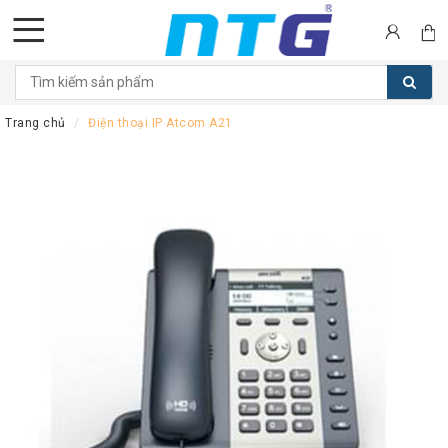
DANH
MỤC
Trang chủ
Điện thoại IP Atcom A21
SẢN
PHẨM
Tai
nghe
Call
Center
Thiết
bị
Hội
nghị
Thiết
bị
Intercom
Màn