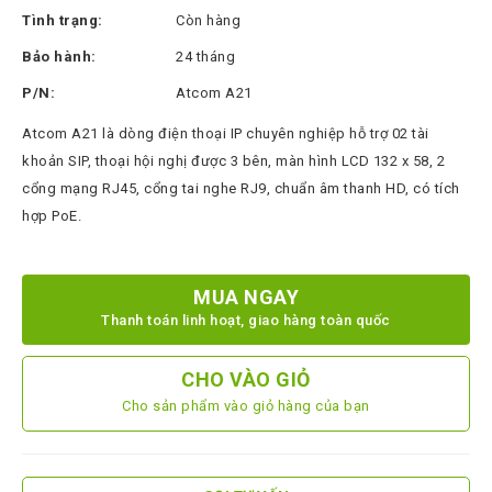
Thinksmart
Tình trạng:
Còn hàng
CTL
Bảo hành:
24 tháng
Hytera
P/N:
Atcom A21
BTech
Atcom A21 là dòng điện thoại IP chuyên nghiệp hỗ trợ 02 tài
khoản SIP, thoại hội nghị được 3 bên, màn hình LCD 132 x 58, 2
North
Bayou
cổng mạng RJ45, cổng tai nghe RJ9, chuẩn âm thanh HD, có tích
hợp PoE.
Hisense
Xilica
MUA NGAY
Shure
Thanh toán linh hoạt, giao hàng toàn quốc
Koplus
CHO VÀO GIỎ
Barco
Cho sản phẩm vào giỏ hàng của bạn
Ruijie
ZKTeco