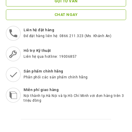
GỌI TƯ VẤN
ScreenBeam
Samsung
CHAT NGAY
Htek
Liên hệ đặt hàng
Spender
Để đặt hàng liên hệ: 0866.211.323 (Ms. Khánh An)
BenQ
Hỗ trợ Kỹ thuật
Akuvox
Liên hệ qua hotline: 19006857
Escene
Sản phẩm chính hãng
Zycoo
Phân phối các sản phẩm chính hãng
Blueparrott
Miễn phí giao hàng
Nội thành tp.Hà Nội và tp.Hồ Chí Minh với đơn hàng trên 3
Cisco
triệu đồng
Poly
Panasonic
New