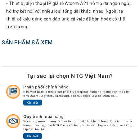
- Thiết bị điện thoại IP giá rẻ Atcom A21 hỗ trợ đa ngôn ngữ,
Atcom
hỗ trợ kết nối với nhiều loại tổng đài khác nhau. Ngoài ra
Phones
thiết kế kiểu dáng còn đáp ứng cả việc để bàn hoặc có thể
Sangoma
treo tường.
Polycom
Phones
SẢN PHẨM ĐÃ XEM
AudioCodes
Phones
Fanvil
Phones
Tại sao lại chọn NTG Việt Nam?
Avaya
Phân phối chính hãng
Phones
NTG Việt Nam là nhà phân phối trực tiếp các hãng nổi tiếng trên thế giới
như Jabra, Logitech, Samsung, Zoom, Google, Zycoo, Akuvox,...
Grandstream
Chi tiết
Yealink
Quy trình mua hàng
Với mong muốn mang đến sự tối ưu nhất cho khách hàng, Quy trình mua
Góc
hàng nhanh gọn tại NTG Việt Nam bao gồm tư vấn, lập hoá đơn, giao hàng,
kỹ
lắp đặt, bảo hành.
thuật
Chi tiết