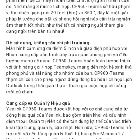
phần mềm để cải thiện hoàn toàn chất lượng âm thanh của
Atcom
nó. Nhờ mảng 3 micrô tích hợp, CP960-Teams sở hữu phạm
Phones
vi thu nhận giọng nói 20 feet (6m) và 360 °, đây là một giải
pháp lý tưởng cho bất kỳ phòng hội nghị nào cần trải nghiệm
Sangoma
âm thanh tốt nhất, như thể tất cả những người tham gia
đang ngồi trên bàn từ nhau!
Polycom
Phones
Dễ sử dụng, không tốn chi phí training
Màn hình cảm ứng đa điểm 5 inch và giao diện phù hợp với
AudioCodes
Nhóm cung cấp bản trình bày trực quan phong phú và điều
Phones
hướng menu dễ dàng. CP960-Teams hoàn toàn tương thích
Fanvil
với tính năng gọi / họp Teamskey, mang đến một hệ sinh thái
Phones
phong phú và tài năng cho nhóm của bạn. CP960-Teams
thậm chí còn cho phép người dùng đồng bộ hóa lịch họp Lịch
Avaya
Outlook trong thời gian thực - tham gia cuộc họp chỉ bằng
Phones
một cú chạm.
Grandstream
Cung cấp và Quản lý Hiệu quả
Yealink CP960-Teams được kết hợp với cơ chế cung cấp tự
Yealink
động hiệu quả của Yealink, bao gồm triển khai và cấu hình
điện thoại. Quản trị viên có thể tận dụng lợi thế của việc triển
Góc
kỹ
khai tập trung, quản lý, cập nhật. Hơn nữa, CP960-Teams hỗ
thuật
trợ một số nền tảng quản lý thiết bị, bao gồm Microsoft /