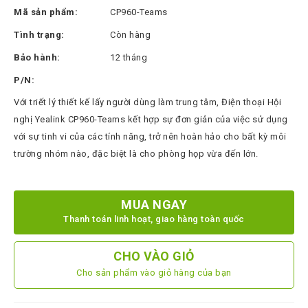
Thinksmart
Mã sản phẩm:
CP960-Teams
CTL
Tình trạng:
Còn hàng
Hytera
Bảo hành:
12 tháng
BTech
P/N:
Với triết lý thiết kế lấy người dùng làm trung tâm, Điện thoại Hội
North
Bayou
nghị Yealink CP960-Teams kết hợp sự đơn giản của việc sử dụng
với sự tinh vi của các tính năng, trở nên hoàn hảo cho bất kỳ môi
Hisense
trường nhóm nào, đặc biệt là cho phòng họp vừa đến lớn.
Xilica
Shure
MUA NGAY
Koplus
Thanh toán linh hoạt, giao hàng toàn quốc
Barco
CHO VÀO GIỎ
Ruijie
Cho sản phẩm vào giỏ hàng của bạn
ZKTeco