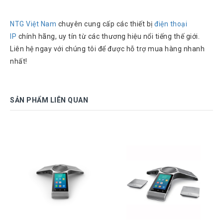
Chuyển
Chính
NTG Việt Nam
chuyên cung cấp các thiết bị
điện thoại
Sách
Bảo
IP
chính hãng, uy tín từ các thương hiệu nổi tiếng thế giới.
Hành
Liên hệ ngay với chúng tôi để được hỗ trợ mua hàng nhanh
Thương
nhất!
Hiệu
Chính
Sách
SẢN PHẨM LIÊN QUAN
Đổi
Hàng
Dịch
Vụ
Sửa
Chữa