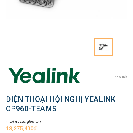
Hình
Thiết
bị
Tổng
đài
Điện
thoại
IP
Thiết
bị
AV
Pro
Yealink
Thiết
bị
ĐIỆN THOẠI HỘI NGHỊ YEALINK
Mạng
CP960-TEAMS
THƯƠNG
HIỆU
* Giá đã bao gồm VAT
18,275,400đ
Lenovo