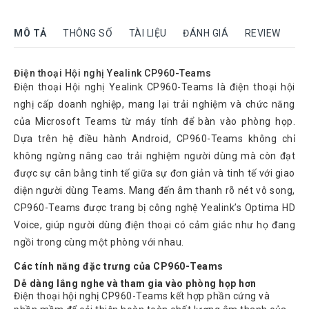
Rock
Motorola
MÔ TẢ
THÔNG SỐ
TÀI LIỆU
ĐÁNH GIÁ
REVIEW
Dahua
Điện thoại Hội nghị Yealink CP960-Teams
Dinstar
Điện thoại Hội nghị Yealink CP960-Teams là điện thoại hội
nghị cấp doanh nghiệp, mang lại trải nghiệm và chức năng
Aver
video
của Microsoft Teams từ máy tính để bàn vào phòng họp.
Dựa trên hệ điều hành Android, CP960-Teams không chỉ
Yeastar
không ngừng nâng cao trải nghiệm người dùng mà còn đạt
Logitech
được sự cân bằng tinh tế giữa sự đơn giản và tinh tế với giao
diện người dùng Teams. Mang đến âm thanh rõ nét vô song,
Plantronics
Headsets
CP960-Teams được trang bị công nghệ Yealink’s Optima HD
Voice, giúp người dùng điện thoại có cảm giác như họ đang
Freemate
Headsets
ngồi trong cùng một phòng với nhau.
Sennheiser
Các tính năng đặc trưng của CP960-Teams
Headsets
Dễ dàng lắng nghe và tham gia vào phòng họp hơn
Điện thoại hội nghị CP960-Teams kết hợp phần cứng và
Jabra