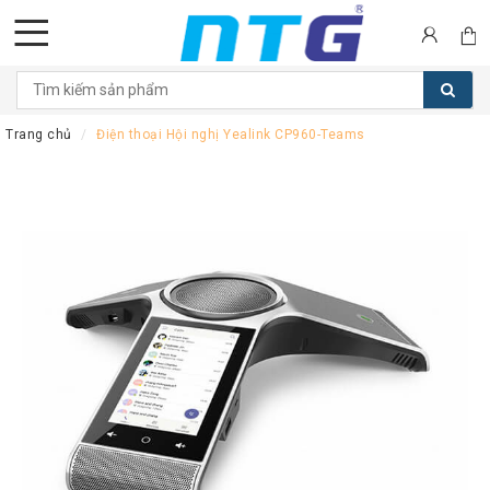
DANH
MỤC
Trang chủ
Điện thoại Hội nghị Yealink CP960-Teams
SẢN
PHẨM
Tai
nghe
Call
Center
Thiết
bị
Hội
nghị
Thiết
bị
Intercom
Màn