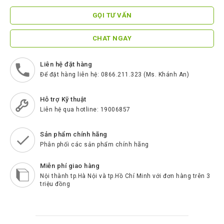
ScreenBeam
GỌI TƯ VẤN
Samsung
CHAT NGAY
Htek
Spender
Liên hệ đặt hàng
Để đặt hàng liên hệ: 0866.211.323 (Ms. Khánh An)
BenQ
Akuvox
Hỗ trợ Kỹ thuật
Liên hệ qua hotline: 19006857
Escene
Zycoo
Sản phẩm chính hãng
Phân phối các sản phẩm chính hãng
Blueparrott
Miễn phí giao hàng
Cisco
Nội thành tp.Hà Nội và tp.Hồ Chí Minh với đơn hàng trên 3
Poly
triệu đồng
Panasonic
New