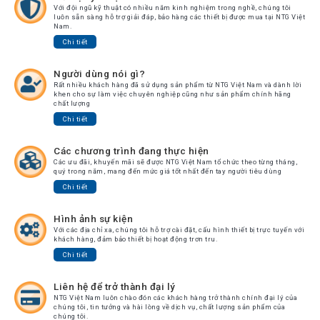
Với đội ngũ kỹ thuật có nhiều năm kinh nghiệm trong nghề, chúng tôi
luôn sẵn sàng hỗ trợ giải đáp, bảo hàng các thiết bị được mua tại NTG Việt
Nam.
Chi tiết
Người dùng nói gì?
Rất nhiều khách hàng đã sử dụng sản phẩm từ NTG Việt Nam và dành lời
khen cho sự làm việc chuyên nghiệp cũng như sản phẩm chính hãng
chất lượng
Chi tiết
Các chương trình đang thực hiện
Các ưu đãi, khuyến mãi sẽ được NTG Việt Nam tổ chức theo từng tháng,
quý trong năm, mang đến mức giá tốt nhất đến tay người tiêu dùng
Chi tiết
Hình ảnh sự kiện
Với các địa chỉ xa, chúng tôi hỗ trợ cài đặt, cấu hình thiết bị trực tuyến với
khách hàng, đảm bảo thiết bị hoạt động trơn tru.
Chi tiết
Liên hệ để trở thành đại lý
NTG Việt Nam luôn chào đón các khách hàng trở thành chính đại lý của
chúng tôi, tin tưởng và hài lòng về dịch vụ, chất lượng sản phẩm của
chúng tôi.