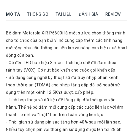
Rock
Motorola
MÔ TẢ
THÔNG SỐ
TÀI LIỆU
ĐÁNH GIÁ
REVIEW
Dahua
Bộ đàm Motorola XiR P6600i là một sự lựa chọn thông minh
Dinstar
cho tổ chức của bạn bởi vì nó cung cấp thêm các tính năng
Aver
mở rộng nhu cầu thông tin liên lạc và nâng cao hiệu quả hoạt
video
động của bạn.
Yeastar
- Có đèn LED báo hiệu 3 màu. Tích hợp chế độ đàm thoại
rảnh tay (VOX). Có nút báo khẩn cho cuộc gọi khẩn cấp.
Logitech
- Sử dụng công nghệ kỹ thuật số đa truy nhập phân kênh
Plantronics
theo thời gian (TDMA) cho phép tăng gấp đôi số người sử
Headsets
dụng trên một kênh 12.5Khz được cấp phép.
Freemate
- Tích hợp thoại và dữ liệu để tăng gấp đôi thời gian vận
Headsets
hành. Thế hệ bộ đàm mới cung cấp các cuộc liên lạc với âm
Sennheiser
thanh rõ nét và "thật" hơn trên toàn vùng liên lạc.
Headsets
- Thời gian sử dụng pin sạc tăng hơn 40% sau mỗi lần sạc.
Jabra
Nhiều tùy chọn pin với thời gian sử dụng được lên tới 28.5h