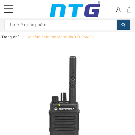
DANH
MỤC
Trang chủ
Bộ đàm cầm tay Motorola XiR P6600i
SẢN
PHẨM
Tai
nghe
Call
Center
Thiết
bị
Hội
nghị
Thiết
bị
Intercom
Màn