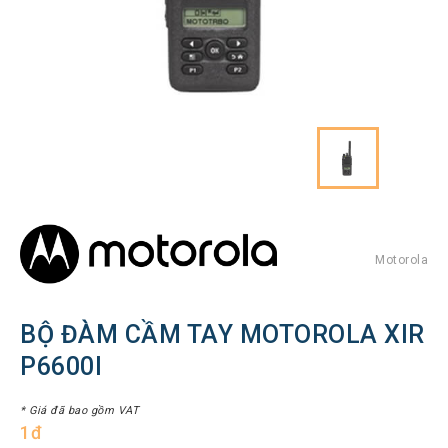
Hình
Thiết
bị
Tổng
đài
Điện
thoại
IP
Thiết
bị
AV
Pro
Motorola
Thiết
bị
BỘ ĐÀM CẦM TAY MOTOROLA XIR
Mạng
P6600I
THƯƠNG
HIỆU
* Giá đã bao gồm VAT
1đ
Lenovo