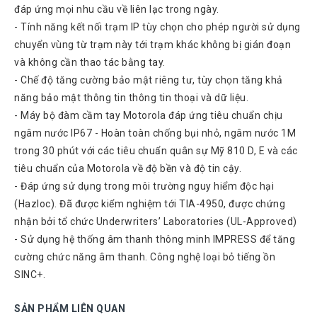
đáp ứng mọi nhu cầu về liên lạc trong ngày.
Atcom
Phones
- Tính năng kết nối trạm IP tùy chọn cho phép người sử dụng
chuyển vùng từ trạm này tới trạm khác không bị gián đoạn
Sangoma
và không cần thao tác bằng tay.
Polycom
- Chế độ tăng cường bảo mật riêng tư, tùy chọn tăng khả
Phones
năng bảo mật thông tin thông tin thoại và dữ liệu.
AudioCodes
- Máy bộ đàm cầm tay Motorola đáp ứng tiêu chuẩn chịu
Phones
ngâm nước IP67 - Hoàn toàn chống bụi nhỏ, ngâm nước 1M
Fanvil
trong 30 phút với các tiêu chuẩn quân sự Mỹ 810 D, E và các
Phones
tiêu chuẩn của Motorola về độ bền và độ tin cậy.
- Đáp ứng sử dụng trong môi trường nguy hiểm độc hại
Avaya
Phones
(Hazloc). Đã được kiểm nghiệm tới TIA-4950, được chứng
nhận bởi tổ chức Underwriters’ Laboratories (UL-Approved)
Grandstream
- Sử dụng hệ thống âm thanh thông minh IMPRESS để tăng
Yealink
cường chức năng âm thanh. Công nghệ loại bỏ tiếng ồn
SINC+.
Góc
kỹ
thuật
SẢN PHẨM LIÊN QUAN