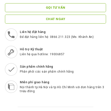
ScreenBeam
GỌI TƯ VẤN
Samsung
CHAT NGAY
Htek
Spender
Liên hệ đặt hàng
Để đặt hàng liên hệ: 0866.211.323 (Ms. Khánh An)
BenQ
Akuvox
Hỗ trợ Kỹ thuật
Liên hệ qua hotline: 19006857
Escene
Zycoo
Sản phẩm chính hãng
Phân phối các sản phẩm chính hãng
Blueparrott
Miễn phí giao hàng
Cisco
Nội thành tp.Hà Nội và tp.Hồ Chí Minh với đơn hàng trên 3
Poly
triệu đồng
Panasonic
New