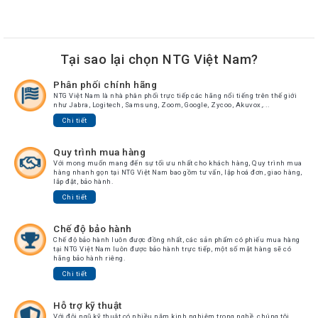
Chuyển
Chính
Sách
Bảo
Tại sao lại chọn NTG Việt Nam?
Hành
Phân phối chính hãng
Thương
NTG Việt Nam là nhà phân phối trực tiếp các hãng nổi tiếng trên thế giới
Hiệu
như Jabra, Logitech, Samsung, Zoom, Google, Zycoo, Akuvox,...
Chi tiết
Chính
Sách
Đổi
Quy trình mua hàng
Hàng
Với mong muốn mang đến sự tối ưu nhất cho khách hàng, Quy trình mua
hàng nhanh gọn tại NTG Việt Nam bao gồm tư vấn, lập hoá đơn, giao hàng,
lắp đặt, bảo hành.
Dịch
Vụ
Chi tiết
Sửa
Chữa
Chế độ bảo hành
Chế độ bảo hành luôn được đồng nhất, các sản phẩm có phiếu mua hàng
tại NTG Việt Nam luôn được bảo hành trực tiếp, một số mặt hàng sẽ có
hãng bảo hành riêng.
Chi tiết
Hỗ trợ kỹ thuật
Với đội ngũ kỹ thuật có nhiều năm kinh nghiệm trong nghề, chúng tôi