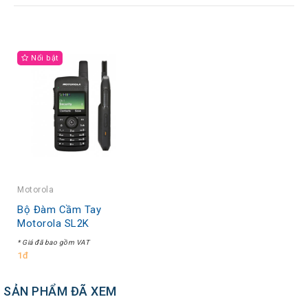
Tin
tức
Video
Nổi bật
HỖ
TRỢ
Đặt
Hàng
Online
Giới
Thiệu
Motorola
Sản
Bộ Đàm Cầm Tay
Phẩm
Motorola SL2K
Địa
* Giá đã bao gồm VAT
Chỉ
1đ
Chính
Sách
SẢN PHẨM ĐÃ XEM
Vận