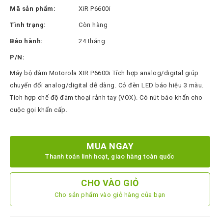
Thinksmart
Mã sản phẩm:
XiR P6600i
CTL
Tình trạng:
Còn hàng
Hytera
Bảo hành:
24 tháng
BTech
P/N:
Máy bộ đàm Motorola XIR P6600i Tích hợp analog/digital giúp
North
Bayou
chuyển đổi analog/digital dễ dàng. Có đèn LED báo hiệu 3 màu.
Tích hợp chế độ đàm thoại rảnh tay (VOX). Có nút báo khẩn cho
Hisense
cuộc gọi khẩn cấp.
Xilica
Shure
MUA NGAY
Koplus
Thanh toán linh hoạt, giao hàng toàn quốc
Barco
CHO VÀO GIỎ
Ruijie
Cho sản phẩm vào giỏ hàng của bạn
ZKTeco