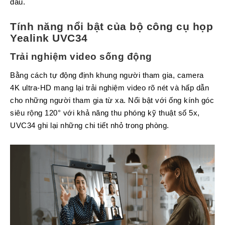
đâu.
Atcom
Phones
Tính năng nổi bật của bộ công cụ họp
Yealink UVC34
Sangoma
Polycom
Trải nghiệm video sống động
Phones
Bằng cách tự động định khung người tham gia, camera
AudioCodes
4K ultra-HD mang lại trải nghiệm video rõ nét và hấp dẫn
Phones
cho những người tham gia từ xa. Nổi bật với ống kính góc
Fanvil
siêu rộng 120° với khả năng thu phóng kỹ thuật số 5x,
Phones
UVC34 ghi lại những chi tiết nhỏ trong phòng.
Avaya
Phones
Grandstream
Yealink
Góc
kỹ
thuật