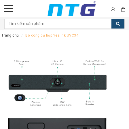
DANH
MỤC
Trang chủ
Bộ công cụ họp Yealink UVC34
SẢN
PHẨM
Tai
nghe
Call
Center
Thiết
bị
Hội
nghị
Thiết
bị
Intercom
Màn