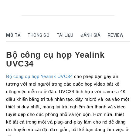
Rock
Motorola
Dahua
MÔ TẢ
THÔNG SỐ
TÀI LIỆU
ĐÁNH GIÁ
REVIEW
Dinstar
Aver
video
Bộ công cụ họp Yealink
UVC34
Yeastar
Logitech
Bộ công cụ họp Yealink UVC34
cho phép bạn gây ấn
Plantronics
tượng với mọi người trong các cuộc họp video bất kể
Headsets
công việc diễn ra ở đâu. UVC34 tích hợp với camera 4K
điều khiển bằng trí tuệ nhân tạo, dãy micrô và loa vào một
Freemate
Headsets
thiết bị duy nhất, mang lại trải nghiệm âm thanh và video
tuyệt đẹp cho các phòng nhỏ và lộn xộn. Hơn nữa, thiết
Sennheiser
Headsets
kế tất cả trong một và plug-and-play làm cho nó dễ dàng
di chuyển và cài đặt đơn giản, bất kể bạn đang làm việc ở
Jabra