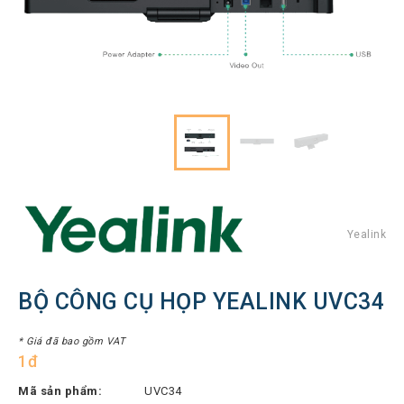
Hình
Thiết
bị
Tổng
đài
Điện
thoại
IP
Thiết
bị
AV
Pro
Yealink
Thiết
bị
BỘ CÔNG CỤ HỌP YEALINK UVC34
Mạng
THƯƠNG
* Giá đã bao gồm VAT
1đ
HIỆU
Mã sản phẩm:
UVC34
Lenovo