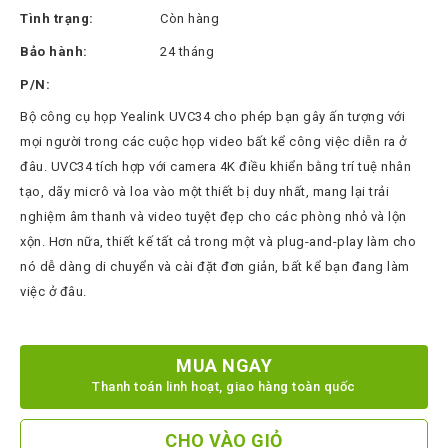
Thinksmart
Tình trạng:
Còn hàng
CTL
Bảo hành:
24 tháng
Hytera
P/N:
BTech
Bộ công cụ họp Yealink UVC34 cho phép bạn gây ấn tượng với
mọi người trong các cuộc họp video bất kể công việc diễn ra ở
North
đâu. UVC34 tích hợp với camera 4K điều khiển bằng trí tuệ nhân
Bayou
tạo, dãy micrô và loa vào một thiết bị duy nhất, mang lại trải
Hisense
nghiệm âm thanh và video tuyệt đẹp cho các phòng nhỏ và lộn
Xilica
xộn. Hơn nữa, thiết kế tất cả trong một và plug-and-play làm cho
nó dễ dàng di chuyển và cài đặt đơn giản, bất kể bạn đang làm
Shure
việc ở đâu.
Koplus
Barco
MUA NGAY
Ruijie
Thanh toán linh hoạt, giao hàng toàn quốc
ZKTeco
CHO VÀO GIỎ