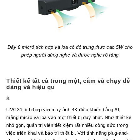
Chuyển
Chính
Sách
Bảo
Hành
Thương
Hiệu
Dãy 8 micrô tích hợp và loa có độ trung thực cao 5W cho
Chính
phép người dùng nghe và được nghe rõ ràng
Sách
Đổi
Hàng
Thiết kế tất cả trong một, cắm và chạy dễ
Dịch
Vụ
dàng và hiệu qu
Sửa
Chữa
ả
UVC34 tích hợp với máy ảnh 4K điều khiển bằng AI,
mảng micrô và loa vào một thiết bị duy nhất. Nhờ thiết kế
nhỏ gọn, quản trị viên tiết kiệm rất nhiều công sức trong
việc triển khai và bảo trì thiết bị. Với tính năng plug-and-