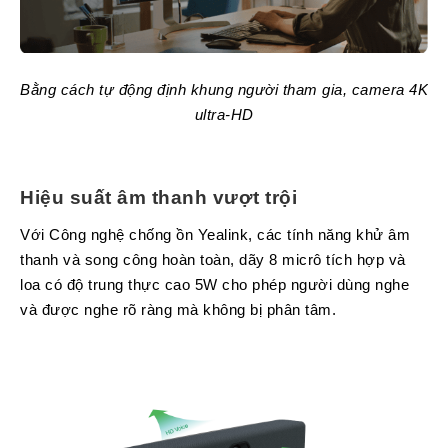
Tin
tức
Video
Bằng cách tự động định khung người tham gia, camera 4K
HỖ
ultra-HD
TRỢ
Đặt
Hàng
Hiệu suất âm thanh vượt trội
Online
Với Công nghệ chống ồn Yealink, các tính năng khử âm
Giới
thanh và song công hoàn toàn, dãy 8 micrô tích hợp và
Thiệu
loa có độ trung thực cao 5W cho phép người dùng nghe
Sản
và được nghe rõ ràng mà không bị phân tâm.
Phẩm
Địa
Chỉ
Chính
Sách
Vận