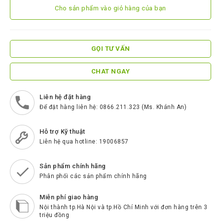
ScreenBeam
Cho sản phẩm vào giỏ hàng của bạn
Samsung
Htek
GỌI TƯ VẤN
Spender
CHAT NGAY
BenQ
Akuvox
Liên hệ đặt hàng
Để đặt hàng liên hệ: 0866.211.323 (Ms. Khánh An)
Escene
Zycoo
Hỗ trợ Kỹ thuật
Liên hệ qua hotline: 19006857
Blueparrott
Cisco
Sản phẩm chính hãng
Phân phối các sản phẩm chính hãng
Poly
Miễn phí giao hàng
Panasonic
Nội thành tp.Hà Nội và tp.Hồ Chí Minh với đơn hàng trên 3
triệu đồng
New